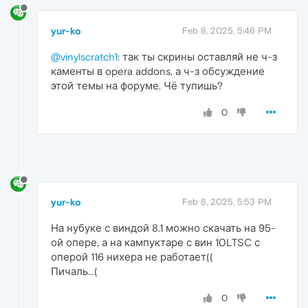
yur-ko
Feb 8, 2025, 5:46 PM
@vinylscratch1
: так ты скрины оставляй не ч-з
каменты в opera addons, а ч-з обсуждение
этой темы на форуме. Чё тупишь?
0
yur-ko
Feb 8, 2025, 5:53 PM
На нубуке с виндой 8.1 можно скачать на 95-
ой опере, а на кампуктаре с вин 10LTSC с
оперой 116 нихера не работает((
Пичаль...(
0