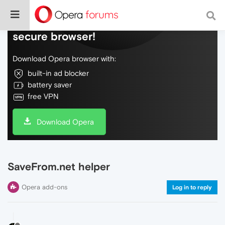
Do more on the web, with a fast and
secure browser!
Download Opera browser with:
built-in ad blocker
battery saver
free VPN
Download Opera
SaveFrom.net helper
Opera add-ons
Log in to reply