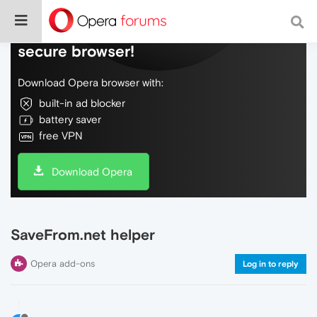
Do more on the web, with a fast and
secure browser!
Download Opera browser with:
built-in ad blocker
battery saver
free VPN
Download Opera
SaveFrom.net helper
Opera add-ons
Log in to reply