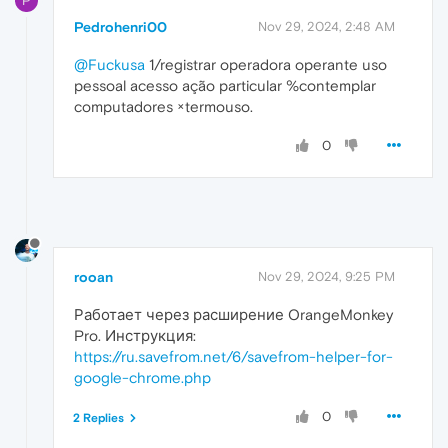
P
Pedrohenri00
Nov 29, 2024, 2:48 AM
@Fuckusa
1/registrar operadora operante uso
pessoal acesso ação particular %contemplar
computadores ×termouso.
0
rooan
Nov 29, 2024, 9:25 PM
Работает через расширение OrangeMonkey
Pro. Инструкция:
https://ru.savefrom.net/6/savefrom-helper-for-
google-chrome.php
0
2 Replies