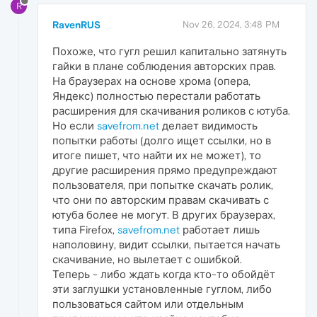
R
RavenRUS
Nov 26, 2024, 3:48 PM
Похоже, что гугл решил капитально затянуть
гайки в плане соблюдения авторских прав.
На браузерах на основе хрома (опера,
Яндекс) полностью перестали работать
расширения для скачивания роликов с ютуба.
Но если
savefrom.net
делает видимость
попытки работы (долго ищет ссылки, но в
итоге пишет, что найти их не может), то
другие расширения прямо предупреждают
пользователя, при попытке скачать ролик,
что они по авторским правам скачивать с
ютуба более не могут. В других браузерах,
типа Firefox,
savefrom.net
работает лишь
наполовину, видит ссылки, пытается начать
скачивание, но вылетает с ошибкой.
Теперь - либо ждать когда кто-то обойдёт
эти заглушки установленные гуглом, либо
пользоваться сайтом или отдельным