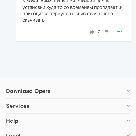
К сожалению Ваше приложение после
установки куда то со временем пропадает ,и
приходится переустанавливать и заново
скачивать
0
Download Opera
Computer browsers
Services
Opera for Windows
Help
Add-ons
Opera for Mac
Opera account
Opera for Linux
Legal
Wallpapers
Help & support