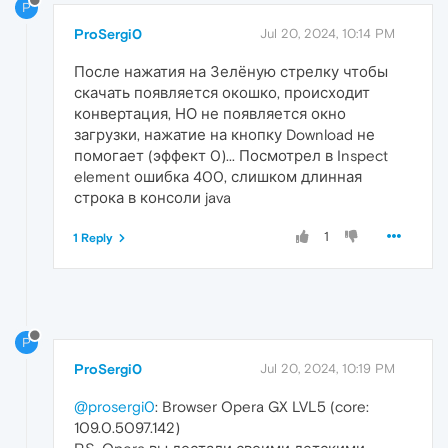
P
ProSergi0
Jul 20, 2024, 10:14 PM
После нажатия на Зелёную стрелку чтобы
скачать появляется окошко, происходит
конвертация, НО не появляется окно
загрузки, нажатие на кнопку Download не
помогает (эффект 0)... Посмотрел в Inspect
element ошибка 400, слишком длинная
строка в консоли java
1
1 Reply
P
ProSergi0
Jul 20, 2024, 10:19 PM
@prosergi0
: Browser Opera GX LVL5 (core:
109.0.5097.142)