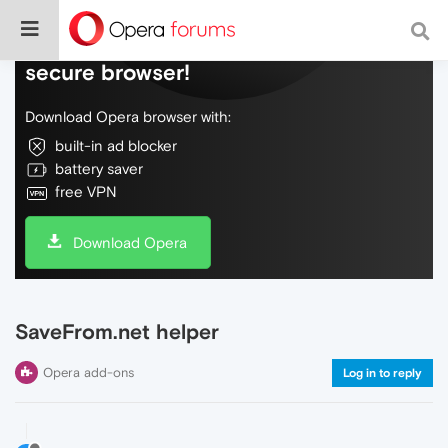
Do more on the web, with a fast and
secure browser!
Download Opera browser with:
built-in ad blocker
battery saver
free VPN
Download Opera
SaveFrom.net helper
Opera add-ons
Log in to reply