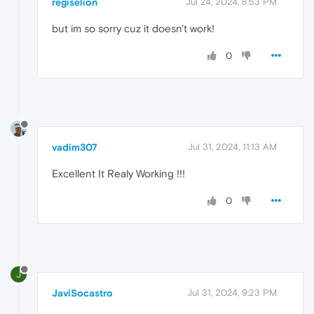
regiselion
Jul 24, 2024, 8:53 PM
but im so sorry cuz it doesn't work!
0
vadim307
Jul 31, 2024, 11:13 AM
Excellent It Realy Working !!!
0
J
JaviSocastro
Jul 31, 2024, 9:23 PM