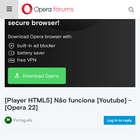
Do more on the web, with a fast and
secure browser!
Download Opera browser with:
built-in ad blocker
battery saver
free VPN
Download Opera
[Player HTML5] Não funciona [Youtube] -
[Opera 22]
Português
Log in to reply