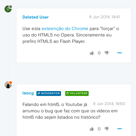
D
Deleted User
8 Jun 2014, 19:41
Use esta
exteenção do Chrome
para "forçar" o
uso do HTML5 no Opera. Sinceramente eu
prefiro HTML5 ao Flash Player.
0
leocg
MODERATOR
VOLUNTEER
8 Jun 2014, 19:50
Falando em html5, o Youtube já
arrumou o bug que faz com que os vídeos em
html5 não sejam listados no histórico?
0