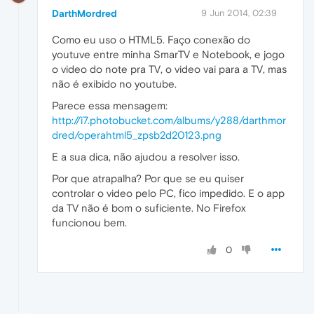
DarthMordred
9 Jun 2014, 02:39
Como eu uso o HTML5. Faço conexão do
youtuve entre minha SmarTV e Notebook, e jogo
o video do note pra TV, o video vai para a TV, mas
não é exibido no youtube.
Parece essa mensagem:
http://i7.photobucket.com/albums/y288/darthmor
dred/operahtml5_zpsb2d20123.png
E a sua dica, não ajudou a resolver isso.
Por que atrapalha? Por que se eu quiser
controlar o video pelo PC, fico impedido. E o app
da TV não é bom o suficiente. No Firefox
funcionou bem.
0