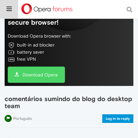
Do more on the web, with a fast and
secure browser!
Download Opera browser with:
built-in ad blocker
battery saver
free VPN
Download Opera
comentários sumindo do blog do desktop
team
Português
Log in to reply