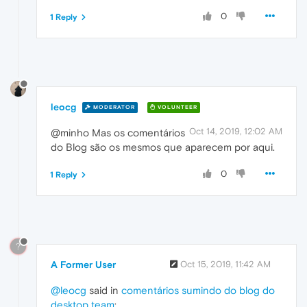
0
1 Reply
leocg
MODERATOR
VOLUNTEER
Oct 14, 2019, 12:02 AM
@minho Mas os comentários
do Blog são os mesmos que aparecem por aqui.
0
1 Reply
?
A Former User
Oct 15, 2019, 11:42 AM
@leocg
said in
comentários sumindo do blog do
desktop team
: