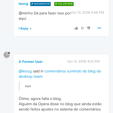
leocg
MODERATOR
VOLUNTEER
Oct 13, 2019, 5:49 PM
@minho Dá para fazer isso por
aqui.
0
1 Reply
?
A Former User
Oct 13, 2019, 6:10 PM
@leocg
said in
comentários sumindo do blog do
desktop team
:
aqui
Ótimo, agora falta o blog.
Alguém da Opera disse no blog que ainda estão
sendo feitos ajustes no sistema de comentários.