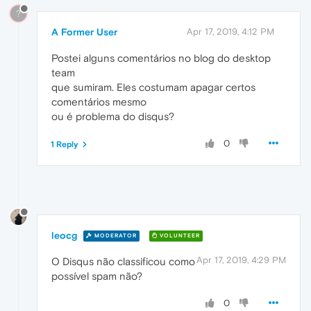
?
A Former User
Apr 17, 2019, 4:12 PM
Postei alguns comentários no blog do desktop
team
que sumiram. Eles costumam apagar certos
comentários mesmo
ou é problema do disqus?
0
1 Reply
leocg
MODERATOR
VOLUNTEER
Apr 17, 2019, 4:29 PM
O Disqus não classificou como
possível spam não?
0