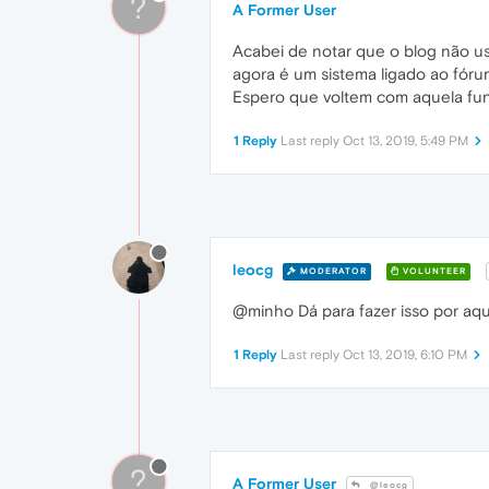
?
A Former User
Acabei de notar que o blog não us
agora é um sistema ligado ao fórum
Espero que voltem com aquela funç
1 Reply
Last reply
Oct 13, 2019, 5:49 PM
leocg
MODERATOR
VOLUNTEER
@minho Dá para fazer isso por aqu
1 Reply
Last reply
Oct 13, 2019, 6:10 PM
?
A Former User
@leocg