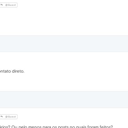
@Guest
ontato direto.
@Guest
rios? Ou pelo menos para os posts no quais foram feitos?