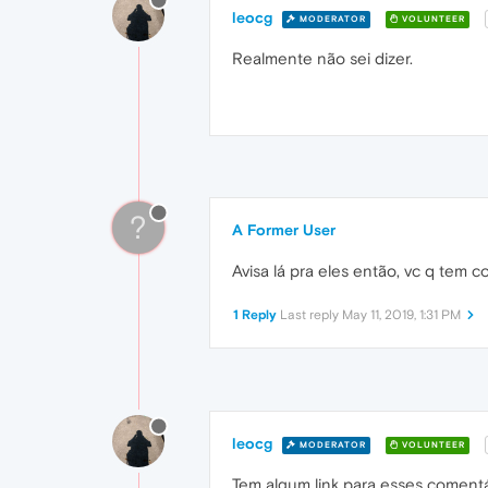
leocg
MODERATOR
VOLUNTEER
Realmente não sei dizer.
?
A Former User
Avisa lá pra eles então, vc q tem c
1 Reply
Last reply
May 11, 2019, 1:31 PM
leocg
MODERATOR
VOLUNTEER
Tem algum link para esses comentá