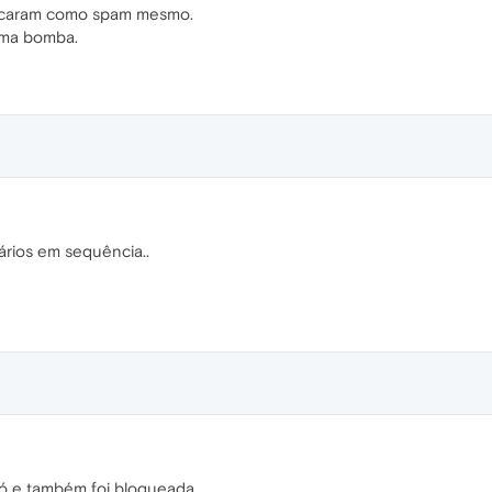
sificaram como spam mesmo.
sma bomba.
ários em sequência..
 e também foi bloqueada...