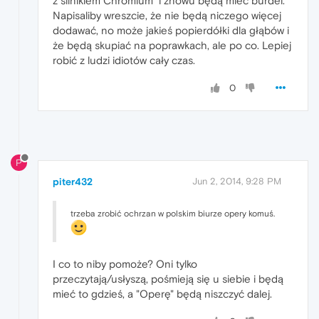
z silnikiem Chromium" i znowu będą mieć burdel.
Napisaliby wreszcie, że nie będą niczego więcej
dodawać, no może jakieś popierdółki dla głąbów i
że będą skupiać na poprawkach, ale po co. Lepiej
robić z ludzi idiotów cały czas.
0
P
piter432
Jun 2, 2014, 9:28 PM
trzeba zrobić ochrzan w polskim biurze opery komuś.
I co to niby pomoże? Oni tylko
przeczytają/usłyszą, pośmieją się u siebie i będą
mieć to gdzieś, a "Operę" będą niszczyć dalej.