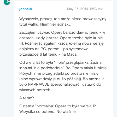
J
janhalb
May 26, 2014, 11:53 AM
Wybaczcie, proszę, ten może nieco prowokacyjny
tytuł wątku. Niemniej jednak…
Zacząłem używać Opery bardzo dawno temu - w
czasach, kiedy jeszcze Operę trzeba było kupić
(!). Później ściągałem każdą kolejną nową wersję,
najpierw na PC, potem - po systemowej
przesiadce 6 lat temu - na Maca.
Od wielu lat to była "moja" przeglądarka. Żadna
inna mi "nie podchodziła". Bo Opera miała funkcje,
których inne przeglądarki po prostu nie miały
(albo wprowadzały je dużo później). Bo można ją
było NAPRAWDĘ spersonalizować i ustawić do
własnych potrzeb.
A teraz?...
Ostatnia "normalna" Opera to była wersja 12.
Wszystko co potem... No właśnie.