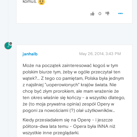
komuś.
0
J
janhalb
May 26, 2014, 3:43 PM
Może na początek zainteresować kogoś w tym
polskim biurze tym, żeby w ogóle przeczytał ten
wątek?... Z tego co pamiętam, Polska była jednym
z najsilniej "uoperowionych" krajów świata. Nie
chcę być złym prorokiem, ale mam wrażenie że
ten okres właśnie się kończy - a wszystko dlatego,
że (to moja prywatna opinia) zespół Opery w
pogoni za nowościami (?) olał użytkowników...
Kiedy przesiadałem się na Operę - i jeszcze
półtora-dwa lata temu - Opera była INNA niż
wszystkie inne przeglądarki.