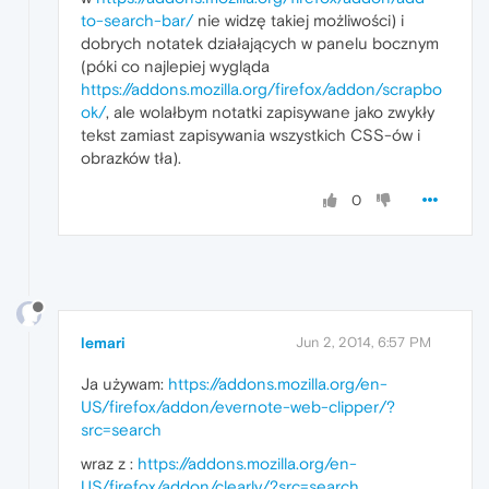
to-search-bar/
nie widzę takiej możliwości) i
dobrych notatek działających w panelu bocznym
(póki co najlepiej wygląda
https://addons.mozilla.org/firefox/addon/scrapbo
ok/
, ale wolałbym notatki zapisywane jako zwykły
tekst zamiast zapisywania wszystkich CSS-ów i
obrazków tła).
0
lemari
Jun 2, 2014, 6:57 PM
Ja używam:
https://addons.mozilla.org/en-
US/firefox/addon/evernote-web-clipper/?
src=search
wraz z :
https://addons.mozilla.org/en-
US/firefox/addon/clearly/?src=search