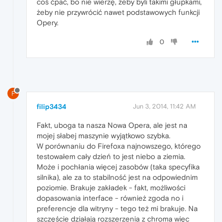
coś ćpać, bo nie wierzę, żeby byli takimi głupkami,
żeby nie przywrócić nawet podstawowych funkcji
Opery.
0
F
filip3434
Jun 3, 2014, 11:42 AM
Fakt, uboga ta nasza Nowa Opera, ale jest na
mojej słabej maszynie wyjątkowo szybka.
W porównaniu do Firefoxa najnowszego, którego
testowałem cały dzień to jest niebo a ziemia.
Może i pochłania więcej zasobów (taka specyfika
silnika), ale za to stabilność jest na odpowiednim
poziomie. Brakuje zakładek - fakt, możliwości
dopasowania interface - również zgoda no i
preferencje dla witryny - tego też mi brakuje. Na
szczęście działają rozszerzenia z chroma więc