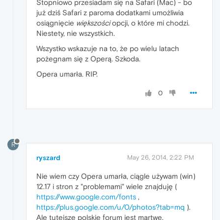
Stopniowo przesiadam się na Safari (Mac) - bo
już dziś Safari z paroma dodatkami umożliwia
osiągnięcie
większości
opcji, o które mi chodzi.
Niestety, nie wszystkich.
Wszystko wskazuje na to, że po wielu latach
pożegnam się z Operą. Szkoda.
Opera umarła. RIP.
0
R
ryszard
May 26, 2014, 2:22 PM
Nie wiem czy Opera umarła, ciągle używam (win)
12.17 i stron z "problemami" wiele znajduję (
https://www.google.com/fonts
,
https://plus.google.com/u/0/photos?tab=mq
).
Ale tutejsze polskie forum jest martwe.