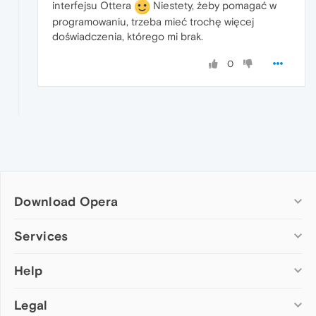
interfejsu Ottera
Niestety, żeby pomagać w
programowaniu, trzeba mieć trochę więcej
doświadczenia, którego mi brak.
0
Download Opera
Computer browsers
Services
Opera for Windows
Help
Add-ons
Opera for Mac
Opera account
Opera for Linux
Legal
Wallpapers
Help & support
Opera beta version