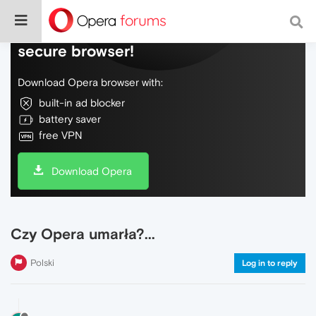
Do more on the web, with a fast and
secure browser!
Download Opera browser with:
built-in ad blocker
battery saver
free VPN
Download Opera
Czy Opera umarła?...
Polski
Log in to reply