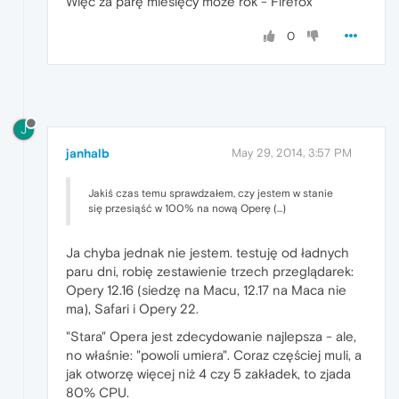
Więc za parę miesięcy może rok - Firefox
0
J
janhalb
May 29, 2014, 3:57 PM
Jakiś czas temu sprawdzałem, czy jestem w stanie
się przesiąść w 100% na nową Operę (...)
Ja chyba jednak nie jestem. testuję od ładnych
paru dni, robię zestawienie trzech przeglądarek:
Opery 12.16 (siedzę na Macu, 12.17 na Maca nie
ma), Safari i Opery 22.
"Stara" Opera jest zdecydowanie najlepsza - ale,
no właśnie: "powoli umiera". Coraz częściej muli, a
jak otworzę więcej niż 4 czy 5 zakładek, to zjada
80% CPU.