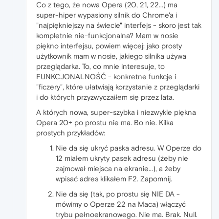
Co z tego, że nowa Opera (20, 21, 22...) ma
super-hiper wypasiony silnik do Chrome'a i
"najpiękniejszy na świecie" interfejs - skoro jest tak
kompletnie nie-funkcjonalna? Mam w nosie
piękno interfejsu, powiem więcej: jako prosty
użytkownik mam w nosie, jakiego silnika używa
przeglądarka. To, co mnie interesuje, to
FUNKCJONALNOŚĆ - konkretne funkcje i
"ficzery", które ułatwiają korzystanie z przeglądarki
i do których przyzwyczaiłem się przez lata.
A których nowa, super-szybka i niezwykle piękna
Opera 20+ po prostu nie ma. Bo nie. Kilka
prostych przykładów:
Nie da się ukryć paska adresu. W Operze do
12 miałem ukryty pasek adresu (żeby nie
zajmował miejsca na ekranie...), a żeby
wpisać adres klikałem F2. Zapomnij.
Nie da się (tak, po prostu się NIE DA -
mówimy o Operze 22 na Maca) włączyć
trybu pełnoekranowego. Nie ma. Brak. Null.