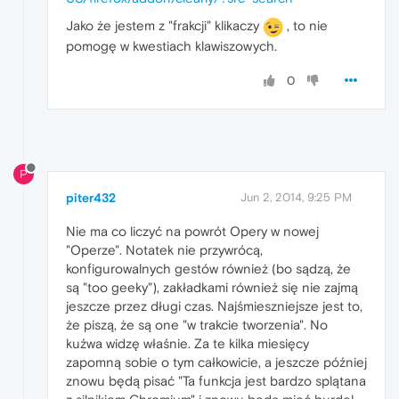
Jako że jestem z "frakcji" klikaczy
, to nie
pomogę w kwestiach klawiszowych.
0
P
piter432
Jun 2, 2014, 9:25 PM
Nie ma co liczyć na powrót Opery w nowej
"Operze". Notatek nie przywrócą,
konfigurowalnych gestów również (bo sądzą, że
są "too geeky"), zakładkami również się nie zajmą
jeszcze przez długi czas. Najśmieszniejsze jest to,
że piszą, że są one "w trakcie tworzenia". No
kuźwa widzę właśnie. Za te kilka miesięcy
zapomną sobie o tym całkowicie, a jeszcze później
znowu będą pisać "Ta funkcja jest bardzo splątana