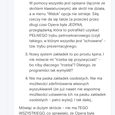
W pomocy wszystko jest opisane (łącznie ze
skrótem klawiaturowym), ale skrót nie działa,
a w menu "Widok" opcja nie istnieje. Siłą
rzeczy nie da się także (a przecież przez
długi czas Opera była JEDYNĄ
przeglądarką, która to potrafiła!) uzyskać
PEŁNEGO trybu pełnoekranowego (czyli
takiego, w którym wszystko jest "schowane" -
tzw. trybu prezentacyjnego.
Nowy system zakładek to po prostu kpina. I
nie mówcie mi "trzeba się przyzwyczaić" -
bo niby dlaczego "trzeba"? Dlatego, że
programiści tak wymyślili?
Nie ma paska zakładek osobistych. Nie ma
możliwości zdefiniowania własnych
wyszukiwarek (że już nawet nie wspomnę
możliwości ustawienia ich na pasku zakładek
osobistych - patrz wyżej). I tak dalej…
Mówiąc w dużym skrócie - nie ma TEGO
WSZYSTKIEGO, co sprawiało, że Opera była