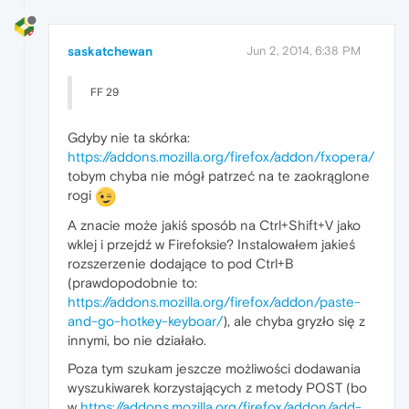
saskatchewan
Jun 2, 2014, 6:38 PM
FF 29
Gdyby nie ta skórka:
https://addons.mozilla.org/firefox/addon/fxopera/
tobym chyba nie mógł patrzeć na te zaokrąglone
rogi
A znacie może jakiś sposób na Ctrl+Shift+V jako
wklej i przejdź w Firefoksie? Instalowałem jakieś
rozszerzenie dodające to pod Ctrl+B
(prawdopodobnie to:
https://addons.mozilla.org/firefox/addon/paste-
and-go-hotkey-keyboar/
), ale chyba gryzło się z
innymi, bo nie działało.
Poza tym szukam jeszcze możliwości dodawania
wyszukiwarek korzystających z metody POST (bo
w
https://addons.mozilla.org/firefox/addon/add-