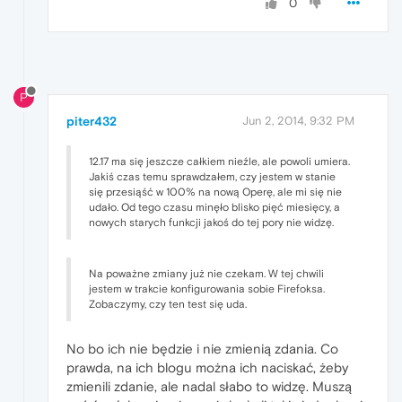
0
P
piter432
Jun 2, 2014, 9:32 PM
12.17 ma się jeszcze całkiem nieźle, ale powoli umiera.
Jakiś czas temu sprawdzałem, czy jestem w stanie
się przesiąść w 100% na nową Operę, ale mi się nie
udało. Od tego czasu minęło blisko pięć miesięcy, a
nowych starych funkcji jakoś do tej pory nie widzę.
Na poważne zmiany już nie czekam. W tej chwili
jestem w trakcie konfigurowania sobie Firefoksa.
Zobaczymy, czy ten test się uda.
No bo ich nie będzie i nie zmienią zdania. Co
prawda, na ich blogu można ich naciskać, żeby
zmienili zdanie, ale nadal słabo to widzę. Muszą