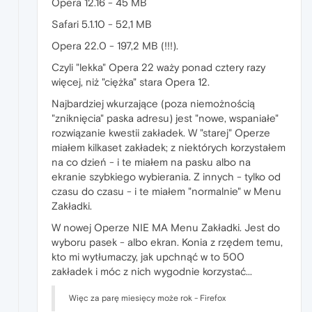
Opera 12.16 - 45 MB
Safari 5.1.10 - 52,1 MB
Opera 22.0 - 197,2 MB (!!!).
Czyli "lekka" Opera 22 waży ponad cztery razy
więcej, niż "ciężka" stara Opera 12.
Najbardziej wkurzające (poza niemożnością
"zniknięcia" paska adresu) jest "nowe, wspaniałe"
rozwiązanie kwestii zakładek. W "starej" Operze
miałem kilkaset zakładek; z niektórych korzystałem
na co dzień - i te miałem na pasku albo na
ekranie szybkiego wybierania. Z innych - tylko od
czasu do czasu - i te miałem "normalnie" w Menu
Zakładki.
W nowej Operze NIE MA Menu Zakładki. Jest do
wyboru pasek - albo ekran. Konia z rzędem temu,
kto mi wytłumaczy, jak upchnąć w to 500
zakładek i móc z nich wygodnie korzystać...
Więc za parę miesięcy może rok - Firefox