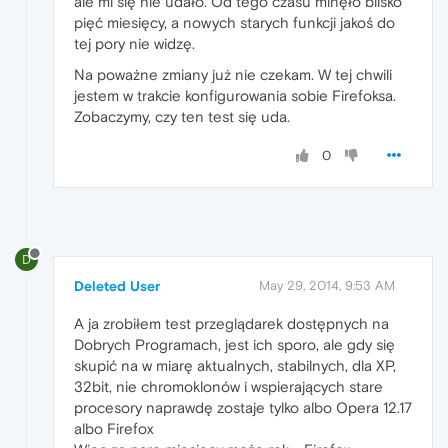
ale mi się nie udało. Od tego czasu minęło blisko
pięć miesięcy, a nowych starych funkcji jakoś do
tej pory nie widzę.
Na poważne zmiany już nie czekam. W tej chwili
jestem w trakcie konfigurowania sobie Firefoksa.
Zobaczymy, czy ten test się uda.
0
D
Deleted User
May 29, 2014, 9:53 AM
A ja zrobiłem test przeglądarek dostępnych na
Dobrych Programach, jest ich sporo, ale gdy się
skupić na w miarę aktualnych, stabilnych, dla XP,
32bit, nie chromoklonów i wspierających stare
procesory naprawdę zostaje tylko albo Opera 12.17
albo Firefox