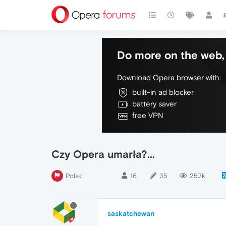
Do more on the web, 
Download Opera browser with:
built-in ad blocker
battery saver
free VPN
Czy Opera umarła?...
Polski
16
35
25.7k
saskatchewan