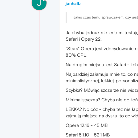
J
janhalb
Jakiś czas temu sprawdzałem, czy jest
Ja chyba jednak nie jestem. testuj
Safari i Opery 22.
"Stara" Opera jest zdecydowanie naj
80% CPU.
Na drugim miejscu jest Safari - i 
Najbardziej załamuje mnie to, co na
minimalistycznej, lekkiej, personali
Szybka? Mówiąc szczerze nie widzę 
Minimalistyczna? Chyba nie do końc
LEKKA? No cóż - chyba też nie łap
zajmują miejsca na dysku, to co wi
Opera 12.16 - 45 MB
Safari 5.1.10 - 52,1 MB