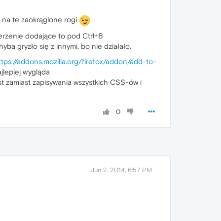
 na te zaokrąglone rogi
szerzenie dodające to pod Ctrl+B
chyba gryzło się z innymi, bo nie działało.
ttps://addons.mozilla.org/firefox/addon/add-to-
jlepiej wygląda
kst zamiast zapisywania wszystkich CSS-ów i
0
Jun 2, 2014, 6:57 PM