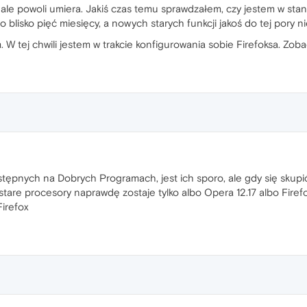
e, ale powoli umiera. Jakiś czas temu sprawdzałem, czy jestem w st
 blisko pięć miesięcy, a nowych starych funkcji jakoś do tej pory ni
W tej chwili jestem w trakcie konfigurowania sobie Firefoksa. Zobac
stępnych na Dobrych Programach, jest ich sporo, ale gdy się skupić 
tare procesory naprawdę zostaje tylko albo Opera 12.17 albo Firef
Firefox