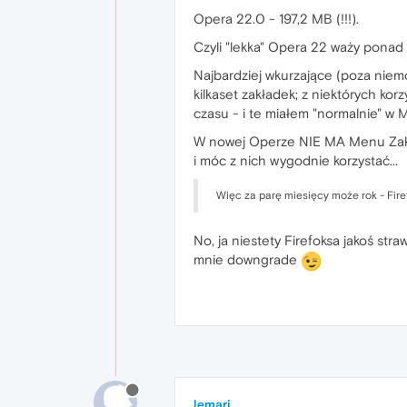
Opera 22.0 - 197,2 MB (!!!).
Czyli "lekka" Opera 22 waży ponad c
Najbardziej wkurzające (poza niemo
kilkaset zakładek; z niektórych kor
czasu - i te miałem "normalnie" w 
W nowej Operze NIE MA Menu Zakła
i móc z nich wygodnie korzystać...
Więc za parę miesięcy może rok - Fire
No, ja niestety Firefoksa jakoś stra
mnie downgrade
lemari