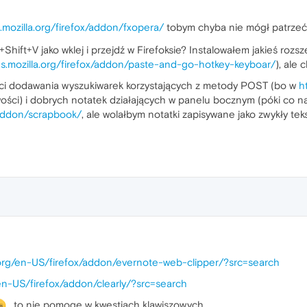
.mozilla.org/firefox/addon/fxopera/
tobym chyba nie mógł patrzeć
Shift+V jako wklej i przejdź w Firefoksie? Instalowałem jakieś roz
ns.mozilla.org/firefox/addon/paste-and-go-hotkey-keyboar/
), ale 
ci dodawania wyszukiwarek korzystających z metody POST (bo w
h
wości) i dobrych notatek działających w panelu bocznym (póki co na
x/addon/scrapbook/
, ale wolałbym notatki zapisywane jako zwykły te
a.org/en-US/firefox/addon/evernote-web-clipper/?src=search
/en-US/firefox/addon/clearly/?src=search
, to nie pomogę w kwestiach klawiszowych.