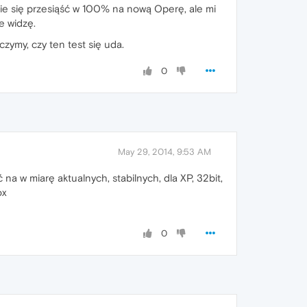
anie się przesiąść w 100% na nową Operę, ale mi
e widzę.
zymy, czy ten test się uda.
0
May 29, 2014, 9:53 AM
na w miarę aktualnych, stabilnych, dla XP, 32bit,
ox
0