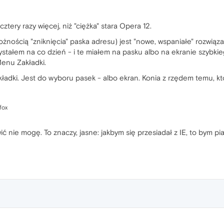
ztery razy więcej, niż "ciężka" stara Opera 12.
żnością "zniknięcia" paska adresu) jest "nowe, wspaniałe" rozwiąza
zystałem na co dzień - i te miałem na pasku albo na ekranie szybki
Menu Zakładki.
dki. Jest do wyboru pasek - albo ekran. Konia z rzędem temu, kt
fox
wić nie mogę. To znaczy, jasne: jakbym się przesiadał z IE, to bym pi