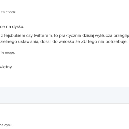
 co chodzi.
sce na dysku.
z fejsbukiem czy twitterem, to praktycznie dzisiaj wyklucza przeglą
zielnego ustawiania, doszli do wniosku że ZU tego nie potrzebuje.
 nie mogę.
wietny.
na dysku.