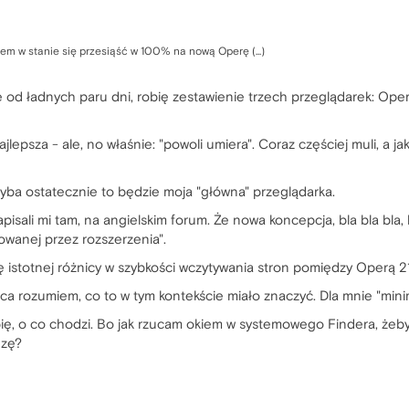
em w stanie się przesiąść w 100% na nową Operę (...)
ę od ładnych paru dni, robię zestawienie trzech przeglądarek: Oper
lepsza - ale, no właśnie: "powoli umiera". Coraz częściej muli, a ja
chyba ostatecznie to będzie moja "główna" przeglądarka.
pisali mi tam, na angielskim forum. Że nowa koncepcja, bla bla bla, b
zowanej przez rozszerzenia".
istotnej różnicy w szybkości wczytywania stron pomiędzy Operą 21 
a rozumiem, co to w tym kontekście miało znaczyć. Dla mnie "minima
ię, o co chodzi. Bo jak rzucam okiem w systemowego Findera, żeby
dzę?