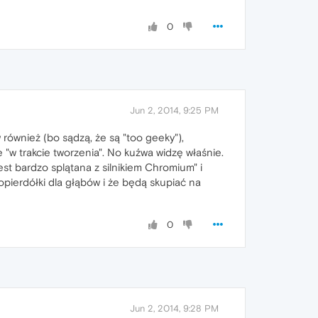
0
Jun 2, 2014, 9:25 PM
również (bo sądzą, że są "too geeky"),
e "w trakcie tworzenia". No kuźwa widzę właśnie.
est bardzo splątana z silnikiem Chromium" i
pierdółki dla głąbów i że będą skupiać na
0
Jun 2, 2014, 9:28 PM