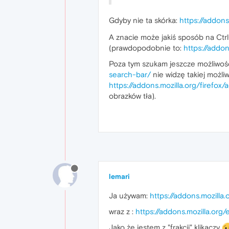
Gdyby nie ta skórka:
https://addons
A znacie może jakiś sposób na Ctrl+
(prawdopodobnie to:
https://addo
Poza tym szukam jeszcze możliwoś
search-bar/
nie widzę takiej możli
https://addons.mozilla.org/firefo
obrazków tła).
lemari
Ja używam:
https://addons.mozill
wraz z :
https://addons.mozilla.org
Jako że jestem z "frakcji" klikaczy