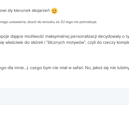
owi zły kierunek skojarzeń
nego ustawiania, doszli do wniosku że ZU tego nie potrzebuje.
e opcje dające możliwość maksymalnej personalizacji decydowały o 
 właściwie do skórek i "ślicznych motywów", czyli do rzeczy komplet
nego dla mnie...), czego bym nie miał w safari. No, jakoś się nie lubi