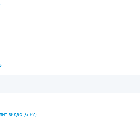
5
E
ит видео (GIF?)
: