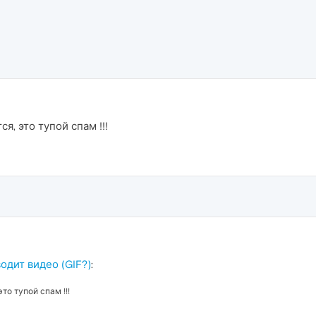
ся, это тупой спам !!!
одит видео (GIF?)
:
это тупой спам !!!