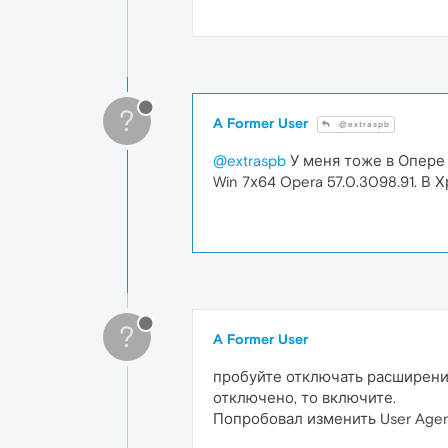
?
A Former User
@extraspb
@extraspb
У меня тоже в Опере
Win 7х64 Opera 57.0.3098.91. В 
?
A Former User
пробуйте отключать расширения
отключено, то включите.
Попробовал изменить User Agent 