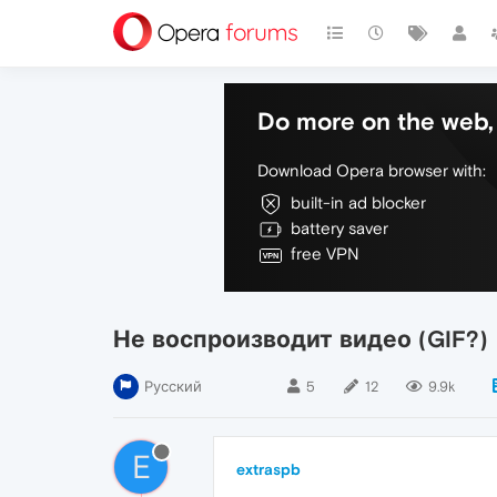
Do more on the web, 
Download Opera browser with:
built-in ad blocker
battery saver
free VPN
Не воспроизводит видео (GIF?)
Русский
5
12
9.9k
E
extraspb