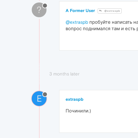
?
A Former User
@extraspb
@extraspb
пробуйте написать н
вопрос поднимался там и есть 
3 months later
E
extraspb
Починили.)