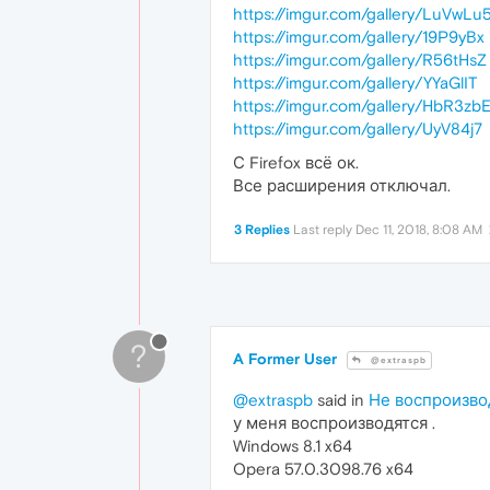
https://imgur.com/gallery/LuVwLu
https://imgur.com/gallery/19P9yBx
https://imgur.com/gallery/R56tHsZ
https://imgur.com/gallery/YYaGlIT
https://imgur.com/gallery/HbR3zb
https://imgur.com/gallery/UyV84j7
С Firefox всё ок.
Все расширения отключал.
3 Replies
Last reply
Dec 11, 2018, 8:08 AM
?
A Former User
@extraspb
@extraspb
said in
Не воспроизвод
у меня воспроизводятся .
Windows 8.1 x64
Opera 57.0.3098.76 x64