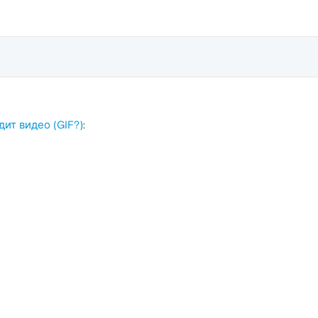
ит видео (GIF?)
: