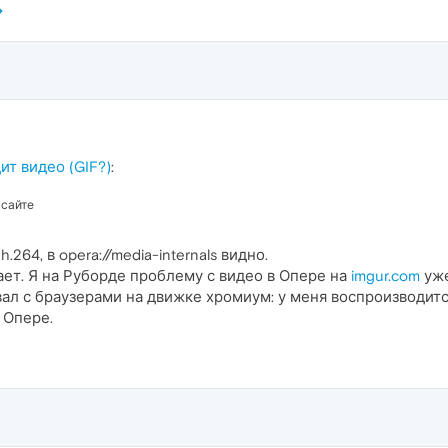
ит видео (GIF?)
:
 сайте
.264, в opera://media-internals видно.
ает. Я на Руборде проблему с видео в Опере на
imgur.com
уже
ал с браузерами на движке хромиум: у меня воспроизводитс
 Опере.