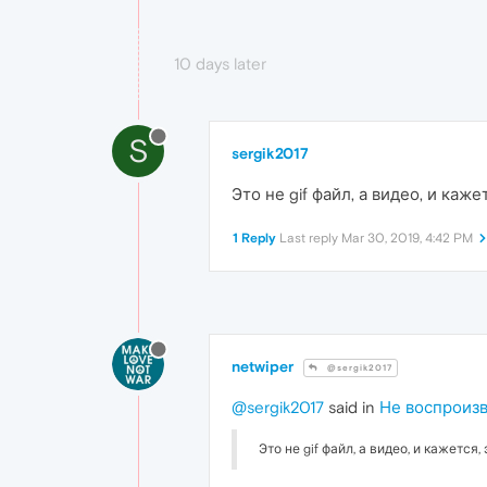
10 days later
S
sergik2017
Это не gif файл, а видео, и кажет
1 Reply
Last reply
Mar 30, 2019, 4:42 PM
netwiper
@sergik2017
@sergik2017
said in
Не воспроизв
Это не gif файл, а видео, и кажется, 