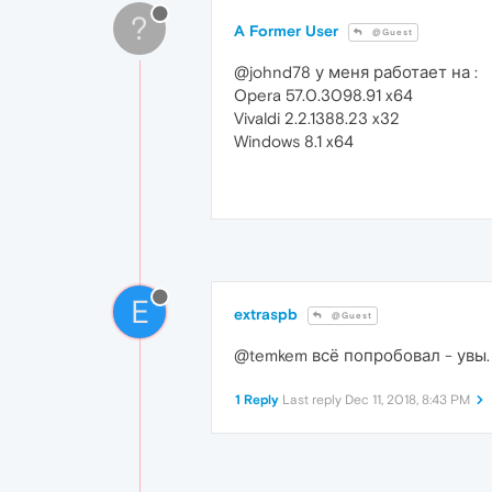
?
A Former User
@Guest
@johnd78 у меня работает на :
Opera 57.0.3098.91 x64
Vivaldi 2.2.1388.23 x32
Windows 8.1 x64
E
extraspb
@Guest
@temkem всё попробовал - увы.
1 Reply
Last reply
Dec 11, 2018, 8:43 PM