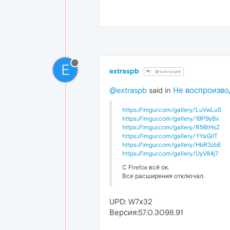
E
extraspb
@extraspb
@extraspb
said in
Не воспроизвод
https://imgur.com/gallery/LuVwLu5
https://imgur.com/gallery/19P9yBx
https://imgur.com/gallery/R56tHsZ
https://imgur.com/gallery/YYaGlIT
https://imgur.com/gallery/HbR3zbE
https://imgur.com/gallery/UyV84j7
С Firefox всё ок.
Все расширения отключал.
UPD: W7х32
Версия:57.0.3098.91