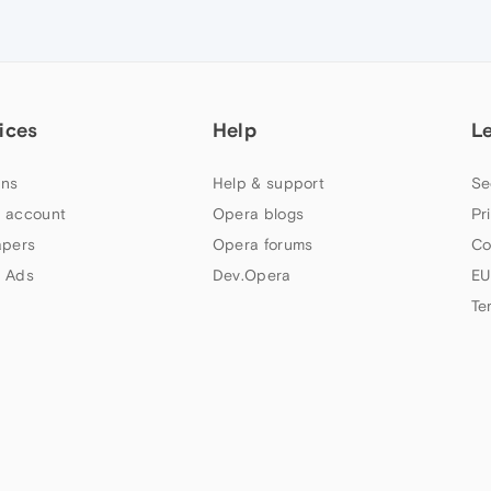
ices
Help
L
ns
Help & support
Se
 account
Opera blogs
Pr
apers
Opera forums
Co
 Ads
Dev.Opera
EU
Te