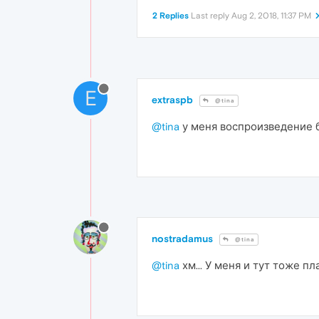
2 Replies
Last reply
Aug 2, 2018, 11:37 PM
E
extraspb
@tina
@tina
у меня воспроизведение б
nostradamus
@tina
@tina
хм... У меня и тут тоже п