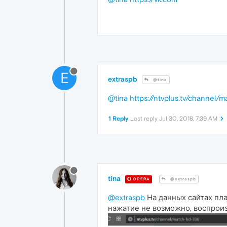
E
extraspb
@tina
@tina
https://ntvplus.tv/channel/
1 Reply
Last reply
Jul 30, 2018, 7:39 AM
tina
OPERA
@extraspb
@extraspb
На данных сайтах пла
нажатие не возможно, воспрои