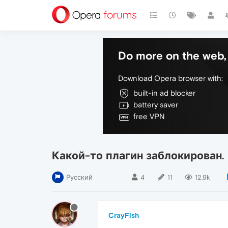
Do more on the web, 
Download Opera browser with:
built-in ad blocker
battery saver
free VPN
Какой-то плагин заблокирован.
Русский
4
11
12.9k
CrayFish