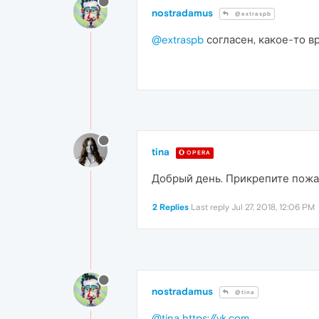
nostradamus
@extraspb
@extraspb
согласен, какое-то в
tina
OPERA
Добрый день. Прикрепите пожал
2 Replies
Last reply
Jul 27, 2018, 12:06 PM
nostradamus
@tina
@tina
https://vk.com