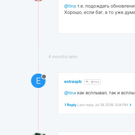
@tina
т.е. подождать обновлени
Хорошо, если баг, а то уже дум
4 months later
E
extraspb
@tina
@tina
как всплывал, так и вспл
1 Reply
Last reply
Jul 19, 2018, 3:24 PM