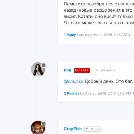
Помогите разобраться с всплыв
назад (новые расширения в это
висит. Кстати, оно висит тольк
Что это может быть и что с эт
1 Reply
Last reply
Apr 4, 2018, 8:45 AM
tina
OPERA
@CrayFish
@crayfish
Добрый день. Это баг.
2 Replies
Last reply
Jul 19, 2018, 3:02 PM
CrayFish
@tina