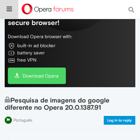
Do more on the web, with a fast and
secure browser!
Download Opera browser with:
built-in ad blocker
battery saver
free VPN
Download Opera
Pesquisa de imagens do google
diferente no Opera 20.0.1387.91
Português
Log in to reply