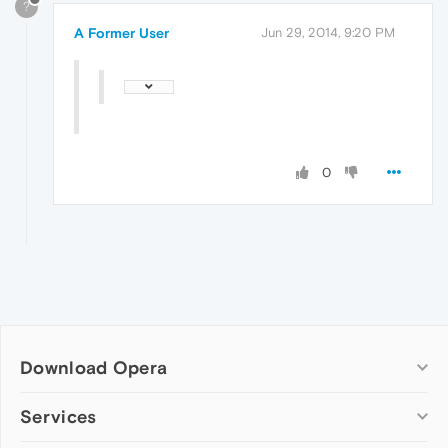
?
A Former User
Jun 29, 2014, 9:20 PM
0
Download Opera
Computer browsers
Services
Opera for Windows