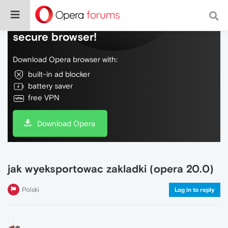
Do more on the web, with a fast and
secure browser!
Download Opera browser with:
built-in ad blocker
battery saver
free VPN
Download Opera
jak wyeksportowac zakladki (opera 20.0)
Polski
Log in to reply