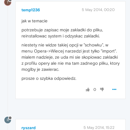
T
temp1236
5 May 2014, 00:20
jak w temacie
potrzebuje zapisac moje zakladki do pliku,
reinstallowac system i odzyskac zakladki.
niestety nie widze takiej opcji w "schowku", w
menu Opera->Wiecej narzedzi jest tylko "import".
mialem nadzieje, ze uda mi sie skopiowac zakladki
z profilu opery ale nie ma tam zadnego pliku, ktory
moglby je zawierac.
prosze o szybka odpowiedz.
0
R
ryszard
5 May 2014, 15:22