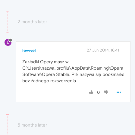
2 months later
L
levvvel
27 Jun 2014, 16:41
Zakładki Opery masz w
C:\Users\nazwa_profilu\AppData\Roaming\Opera
Software\Opera Stable. Plik nazywa się bookmarks
bez żadnego rozszerzenia.
0
5 months later