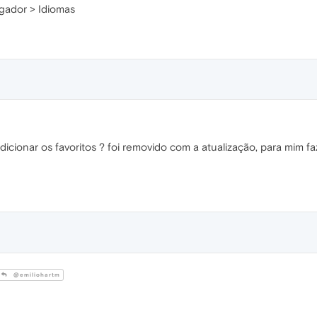
ador > Idiomas
cionar os favoritos ? foi removido com a atualização, para mim faz
@emiliohartm