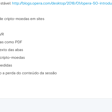
stável:
http://blogs.opera.com/desktop/2018/01/opera-50-introdu
de cripto-moedas em sites
 VR
inas como PDF
xto das abas
 cripto-moedas
medidas
o a perda do conteúdo da sessão