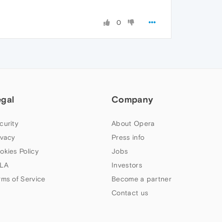
0
egal
Company
curity
About Opera
ivacy
Press info
okies Policy
Jobs
LA
Investors
rms of Service
Become a partner
Contact us