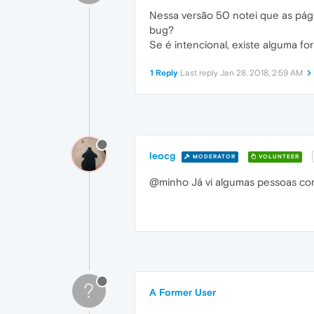
Nessa versão 50 notei que as pág
bug?
Se é intencional, existe alguma f
1 Reply
Last reply
Jan 28, 2018, 2:59 AM
leocg
MODERATOR
VOLUNTEER
@minho Já vi algumas pessoas com
?
A Former User