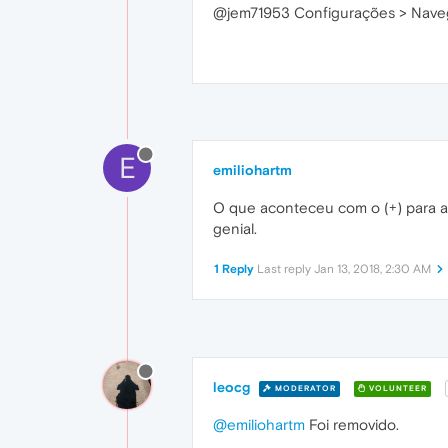
@jem71953 Configurações > Naveg
E
emiliohartm
O que aconteceu com o (+) para adi
genial.
1 Reply
Last reply
Jan 13, 2018, 2:30 AM
leocg
MODERATOR
VOLUNTEER
@emiliohartm
Foi removido.