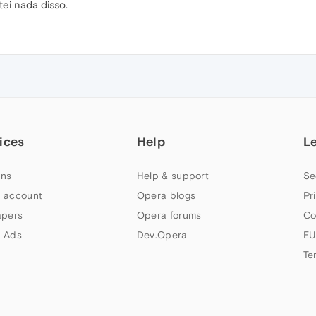
ei nada disso.
ices
Help
L
ns
Help & support
Se
 account
Opera blogs
Pr
apers
Opera forums
Co
 Ads
Dev.Opera
EU
Te