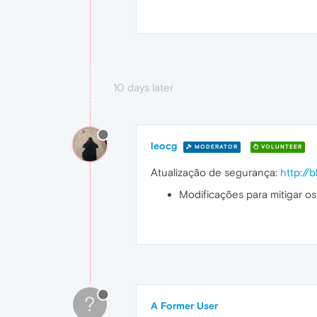
10 days later
leocg
MODERATOR
VOLUNTEER
Atualização de segurança:
http:/
Modificações para mitigar o
?
A Former User