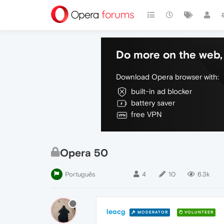
Do more on the web, 
Download Opera browser with:
built-in ad blocker
battery saver
free VPN
Opera 50
Português
4
10
6.3k
leocg
MODERATOR
VOLUNTEER