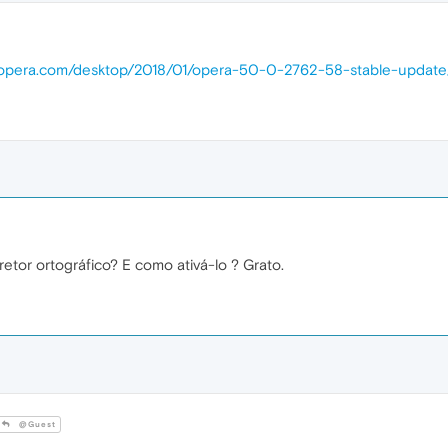
s.opera.com/desktop/2018/01/opera-50-0-2762-58-stable-update
etor ortográfico? E como ativá-lo ? Grato.
@Guest