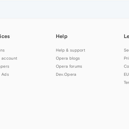
ices
Help
L
ns
Help & support
Se
 account
Opera blogs
Pr
apers
Opera forums
Co
 Ads
Dev.Opera
EU
Te