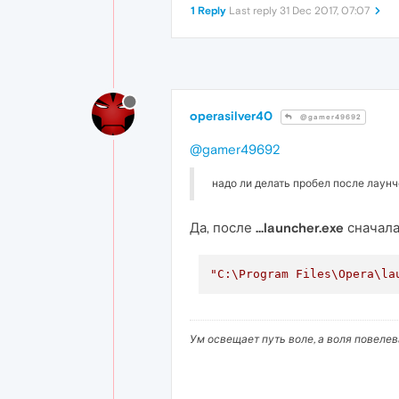
1 Reply
Last reply
31 Dec 2017, 07:07
operasilver40
@gamer49692
@gamer49692
надо ли делать пробел после лаунч
Да, после
...launcher.exe
сначала
"C:\Program Files\Opera\la
Ум освещает путь воле, а воля повеле