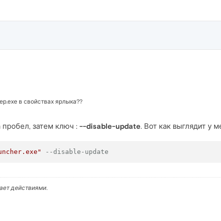
ер.ехе в свойствах ярлыка??
 пробел, затем ключ :
--disable-update
. Вот как выглядит у 
uncher.exe"
--disable-update
вает действиями.