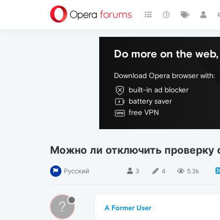
Do more on the web, 
Download Opera browser with:
built-in ad blocker
battery saver
free VPN
Можно ли отключить проверку 
Русский
3
4
5.3k
?
A Former User