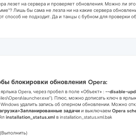
ра лезет на сервера и проверяет обновления. Можно ли это
мме"? Лишь бы сама не лезла ни на какие сервера обновлени
этот способ не подходит. Да и танцы с бубном для проверки 
бы блокировки обновления Opera:
 ярлыка Opera, через пробел в поле «Объект» :
--disable-upd
iles\Opera\launcher.exe"). Плюс, можно дописать ключ в ярлык
Windows удалить запись об оперном обновлении. Можно отк
агрузка>Запланированные задачи
и выключаем
Opera sch
айл
installation_status.xml
в installation_status.xml.bak
(Выполнить)