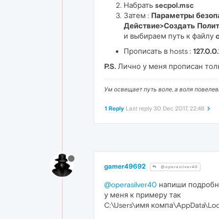
Набрать
secpol.msc
Затем :
Параметры безоп
Действие>Создать Полит
и выбираем путь к файлу
Прописать в hosts :
127.0.0
P.S.
Лично у меня прописан толь
Ум освещает путь воле, а воля повеле
1 Reply
Last reply
30 Dec 2017, 22:48
gamer49692
@operasilver40
@operasilver40
напиши подробне
у меня к примеру так
C:\Users\имя компа\AppData\Loca