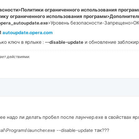
асности>Политики ограниченного использования програ
ику ограниченного использования программ>Дополнител
opera_autoupdate.exe
>Уровень безопасности-Запрещено>ОК
.1
autoupdate.opera.com
ко ключ в ярлыке :
--disable-update
и обновление заблокир
вает действиями.
е надо ли делать пробел после лаунчер.ехе в свойствах яр
l\Programs\launcher.exe --disable-update так???