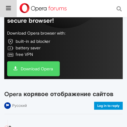
Do more on the web, with a fast and
secure browser!
Download Opera browser with:
built-in ad blocker
battery saver
free VPN
Download Opera
Opera корявое отображение сайтов
Русский
Log in to reply