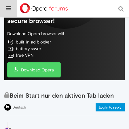
Do more on the web, with a fast and
secure browser!
Download Opera browser with:
built-in ad blocker
battery saver
free VPN
Download Opera
Beim Start nur den aktiven Tab laden
Deutsch
Log in to reply