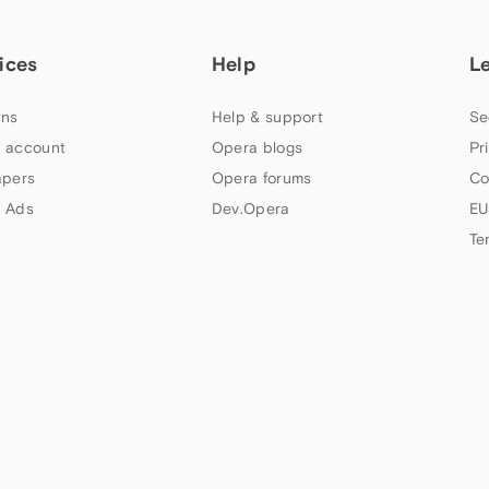
ices
Help
L
ns
Help & support
Se
 account
Opera blogs
Pr
apers
Opera forums
Co
 Ads
Dev.Opera
EU
Te