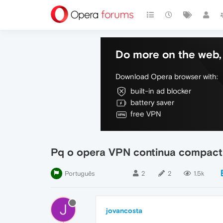
Do more on the web, 
Download Opera browser with:
built-in ad blocker
battery saver
free VPN
Pq o opera VPN continua compact
Português
2
2
1.5k
J
jovancosta