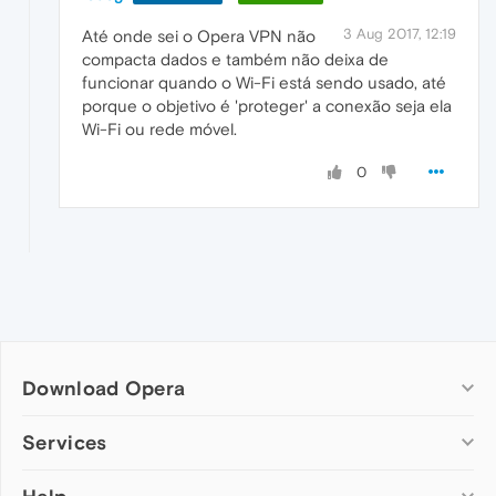
3 Aug 2017, 12:19
Até onde sei o Opera VPN não
compacta dados e também não deixa de
funcionar quando o Wi-Fi está sendo usado, até
porque o objetivo é 'proteger' a conexão seja ela
Wi-Fi ou rede móvel.
0
Download Opera
Computer browsers
Services
Opera for Windows
Add-ons