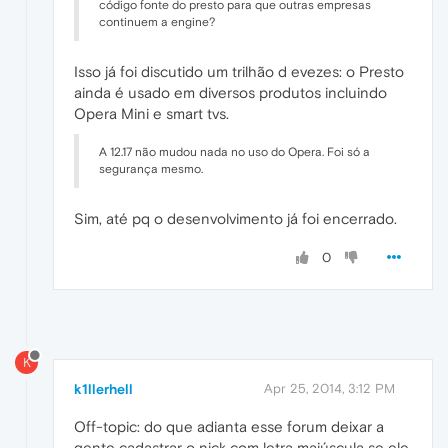
código fonte do presto para que outras empresas
continuem a engine?
Isso já foi discutido um trilhão d evezes: o Presto
ainda é usado em diversos produtos incluindo
Opera Mini e smart tvs.
A 12.17 não mudou nada no uso do Opera. Foi só a
segurança mesmo.
Sim, até pq o desenvolvimento já foi encerrado.
0
K
k1llerhell
Apr 25, 2014, 3:12 PM
Off-topic: do que adianta esse forum deixar a
gente cadastrar o nick com letra maiúscula se ele