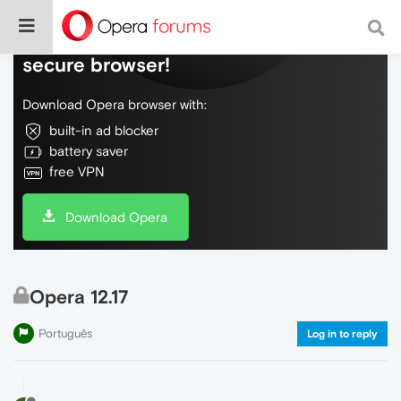
Do more on the web, with a fast and
secure browser!
Download Opera browser with:
built-in ad blocker
battery saver
free VPN
Download Opera
Opera 12.17
Português
Log in to reply