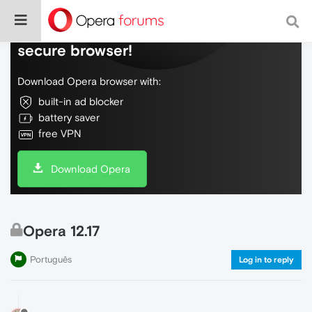
Do more on the web, with a fast and
secure browser!
Download Opera browser with:
built-in ad blocker
battery saver
free VPN
Download Opera
Opera 12.17
Português
Log in to reply