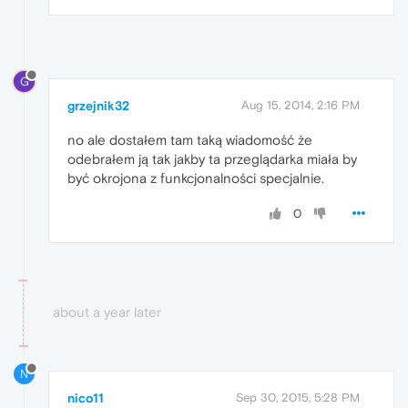
G
grzejnik32
Aug 15, 2014, 2:16 PM
no ale dostałem tam taką wiadomość że
odebrałem ją tak jakby ta przeglądarka miała by
być okrojona z funkcjonalności specjalnie.
0
about a year later
N
nico11
Sep 30, 2015, 5:28 PM