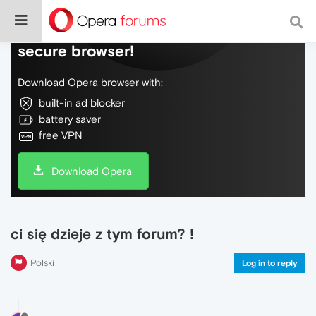
Do more on the web, with a fast and
secure browser!
Download Opera browser with:
built-in ad blocker
battery saver
free VPN
Download Opera
ci się dzieje z tym forum? !
Polski
Log in to reply