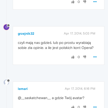
0
G
grzejnik32
Apr 17, 2014, 5:03 PM
czyli mają nas gdzieś. lub po prostu wyrabiają
sobie zła opinie. a ile jest polskich kont Opera?
0
lemari
Apr 17, 2014, 6:16 PM
@__saskatchewan__ a gdzie Twój avatar?
0