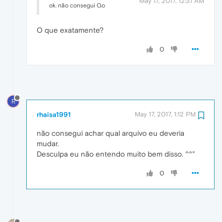
May 17, 2017, 12:31 AM
ok. não consegui O.o
O que exatamente?
0
R
rhaisa1991
May 17, 2017, 1:12 PM
não consegui achar qual arquivo eu deveria
mudar.
Desculpa eu não entendo muito bem disso. ^^"
0