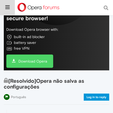
Do more on the web, with a fast and
secure browser!
Download Opera browser with:
built-in ad blocker
battery saver
free VPN
Download Opera
[Resolvido]Opera não salva as
configurações
Português
Log in to reply