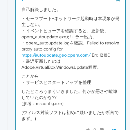
自己解決しました。
・セーフブート+ネットワーク起動時は本現象が発
生しない。
・イベントビューアを確認すると、更新後、
opera_autoupdate.exeがエラー出力。
・opera_autoupdate.logを確認。Failed to resolve
proxy auto config for
https://autoupdate.geo.opera.com/
Err: 12180
・最近更新したのは
Adobe,VirtualBox,WindowsUpdate程度。
ことから
・サービスとスタートアップを整理
したところうまくいきました。何かが悪さや喧嘩
していたのかな??
(参考：msconfig.exe)
(ウィルス対策ソフトは初めに疑いましたが断言で
きず。)
0