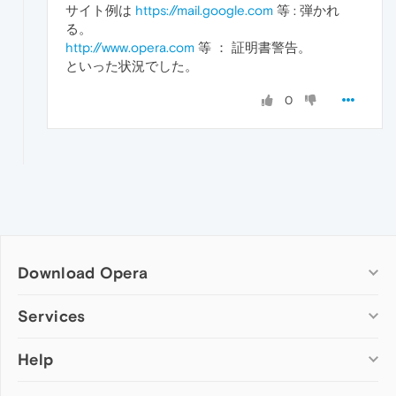
サイト例は
https://mail.google.com
等 : 弾かれ
る。
http://www.opera.com
等 ： 証明書警告。
といった状況でした。
0
Download Opera
Computer browsers
Services
Opera for Windows
Help
Add-ons
Opera for Mac
Opera account
Opera for Linux