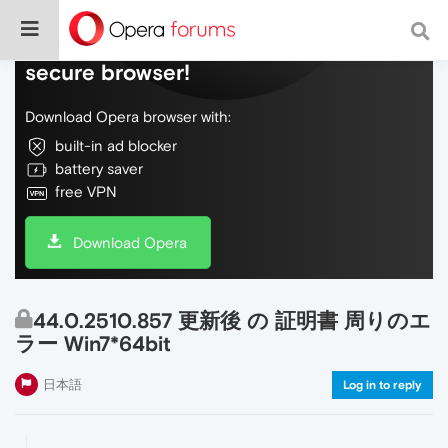
Do more on the web, with a fast and
secure browser!
Download Opera browser with:
built-in ad blocker
battery saver
free VPN
Download Opera
44.0.2510.857 更新後 の 証明書 周りのエ
ラー Win7*64bit
日本語
Log in to reply