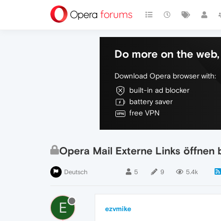
Do more on the web, 
Download Opera browser with:
built-in ad blocker
battery saver
free VPN
Opera Mail Externe Links öffnen 
Deutsch
5
9
5.4k
E
ezvmike