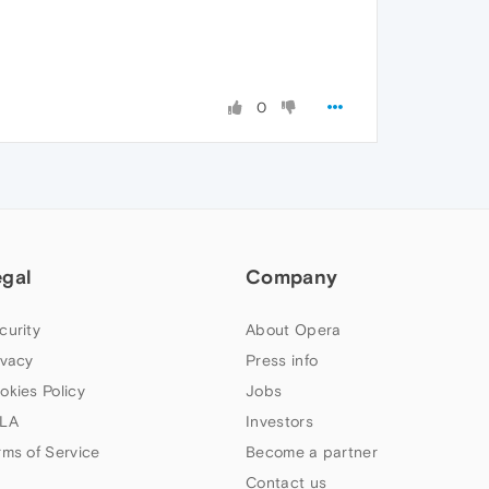
0
egal
Company
curity
About Opera
ivacy
Press info
okies Policy
Jobs
LA
Investors
rms of Service
Become a partner
Contact us