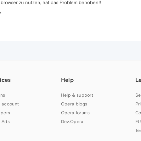
rdbrowser zu nutzen, hat das Problem behoben!!
e
ices
Help
L
ns
Help & support
Se
 account
Opera blogs
Pr
apers
Opera forums
Co
 Ads
Dev.Opera
EU
Te