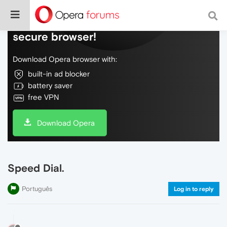
Do more on the web, with a fast and
secure browser!
Download Opera browser with:
built-in ad blocker
battery saver
free VPN
Download Opera
Speed Dial.
Português
Log in to reply