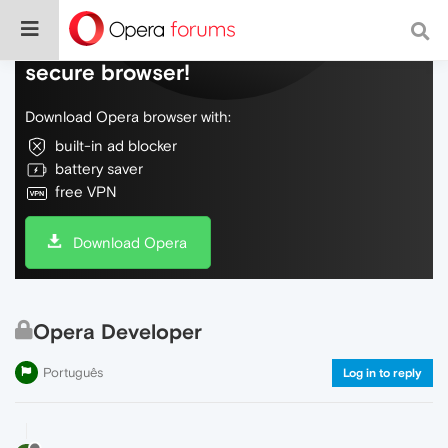
Do more on the web, with a fast and
secure browser!
Download Opera browser with:
built-in ad blocker
battery saver
free VPN
Download Opera
Opera Developer
Português
Log in to reply