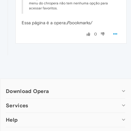
menu do chropera não tem nenhuma opção para
acessar favoritos.
Essa página é a opera://bookmarks/
0
Download Opera
Computer browsers
Services
Opera for Windows
Help
Add-ons
Opera for Mac
Opera account
Opera for Linux