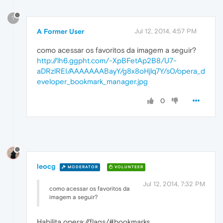
?
A Former User
Jul 12, 2014, 4:57 PM
como acessar os favoritos da imagem a seguir?
http://lh6.ggpht.com/-XpBFetAp2B8/U7-
aDRzlREI/AAAAAAABayY/g8x8oHjlq7Y/s0/opera_d
eveloper_bookmark_manager.jpg
0
leocg
MODERATOR
VOLUNTEER
Jul 12, 2014, 7:32 PM
como acessar os favoritos da
imagem a seguir?
Habilita opera://flags/#bookmarks