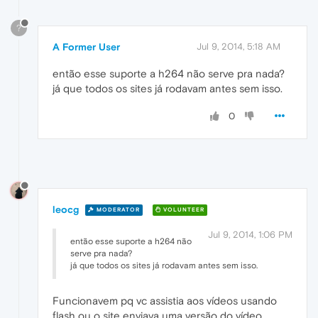
?
A Former User
Jul 9, 2014, 5:18 AM
então esse suporte a h264 não serve pra nada?
já que todos os sites já rodavam antes sem isso.
0
leocg
MODERATOR
VOLUNTEER
Jul 9, 2014, 1:06 PM
então esse suporte a h264 não
serve pra nada?
já que todos os sites já rodavam antes sem isso.
Funcionavem pq vc assistia aos vídeos usando
flash ou o site enviava uma versão do vídeo