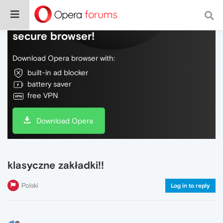
Do more on the web, with a fast and
secure browser!
Download Opera browser with:
built-in ad blocker
battery saver
free VPN
Download Opera
klasyczne zakładki!!
Polski
Log in to reply