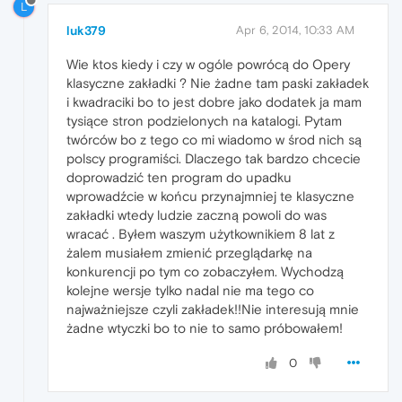
L
luk379
Apr 6, 2014, 10:33 AM
Wie ktos kiedy i czy w ogóle powrócą do Opery
klasyczne zakładki ? Nie żadne tam paski zakładek
i kwadraciki bo to jest dobre jako dodatek ja mam
tysiące stron podzielonych na katalogi. Pytam
twórców bo z tego co mi wiadomo w środ nich są
polscy programiści. Dlaczego tak bardzo chcecie
doprowadzić ten program do upadku
wprowadźcie w końcu przynajmniej te klasyczne
zakładki wtedy ludzie zaczną powoli do was
wracać . Byłem waszym użytkownikiem 8 lat z
żalem musiałem zmienić przeglądarkę na
konkurencji po tym co zobaczyłem. Wychodzą
kolejne wersje tylko nadal nie ma tego co
najważniejsze czyli zakładek!!Nie interesują mnie
żadne wtyczki bo to nie to samo próbowałem!
0