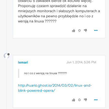
otwarciu 5 zakładek bierze ok 450MB więcej .
Proponuję czasem sprawdzić działanie na
mniejszych monitorach i słabszych komputerach a
użytkowników na pewno przybbędzie no i co z
wersją na linuxa ??????
0
lemari
Jun 1, 2014, 5:36 PM
no i co z wersją na linuxa ??????
http://ruario.ghost.io/2014/03/02/linux-and-
blink-powered-opera/
0