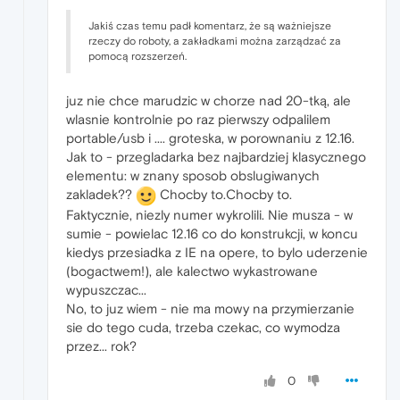
Jakiś czas temu padł komentarz, że są ważniejsze
rzeczy do roboty, a zakładkami można zarządzać za
pomocą rozszerzeń.
juz nie chce marudzic w chorze nad 20-tką, ale
wlasnie kontrolnie po raz pierwszy odpalilem
portable/usb i .... groteska, w porownaniu z 12.16.
Jak to - przegladarka bez najbardziej klasycznego
elementu: w znany sposob obslugiwanych
zakladek??
Chocby to.Chocby to.
Faktycznie, niezly numer wykrolili. Nie musza - w
sumie - powielac 12.16 co do konstrukcji, w koncu
kiedys przesiadka z IE na opere, to bylo uderzenie
(bogactwem!), ale kalectwo wykastrowane
wypuszczac...
No, to juz wiem - nie ma mowy na przymierzanie
sie do tego cuda, trzeba czekac, co wymodza
przez... rok?
0