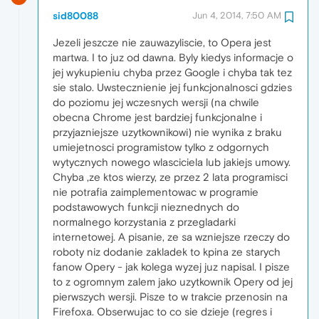
sid80088
Jun 4, 2014, 7:50 AM
Jezeli jeszcze nie zauwazyliscie, to Opera jest
martwa. I to juz od dawna. Byly kiedys informacje o
jej wykupieniu chyba przez Google i chyba tak tez
sie stalo. Uwstecznienie jej funkcjonalnosci gdzies
do poziomu jej wczesnych wersji (na chwile
obecna Chrome jest bardziej funkcjonalne i
przyjazniejsze uzytkownikowi) nie wynika z braku
umiejetnosci programistow tylko z odgornych
wytycznych nowego wlasciciela lub jakiejs umowy.
Chyba ,ze ktos wierzy, ze przez 2 lata programisci
nie potrafia zaimplementowac w programie
podstawowych funkcji nieznednych do
normalnego korzystania z przegladarki
internetowej. A pisanie, ze sa wzniejsze rzeczy do
roboty niz dodanie zakladek to kpina ze starych
fanow Opery - jak kolega wyzej juz napisal. I pisze
to z ogromnym zalem jako uzytkownik Opery od jej
pierwszych wersji. Pisze to w trakcie przenosin na
Firefoxa. Obserwujac to co sie dzieje (regres i