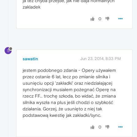
ja tez chyba przejde, jak nie daja normalnych
zakladek
0
S
sawatin
Jun 23, 2014, 8:33 PM
jestem podobnego zdania - Opery używałem
przez ostanie 6 lat, lecz po zmianie silnika i
usunięciu opcji 'zakładki' oraz niedziałającej
synchronizacji musiałem pożegnać Operę na
rzecz FF... trochę szkoda, bo widać, że zmiana
silnika wyszła na plus jeśli chodzi o szybkość
działania. Gorzej, że usunięto z niej tak
podstawową kwestię jak zakładki/sync.
0