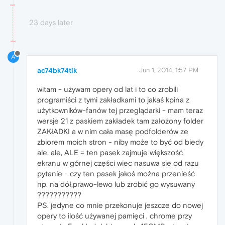
23 days later
A
ac74bk74tik
Jun 1, 2014, 1:57 PM
witam - używam opery od lat i to co zrobili
programiści z tymi zakładkami to jakaś kpina z
użytkowników-fanów tej przeglądarki - mam teraz
wersje 21 z paskiem zakładek tam założony folder
ZAKłADKI a w nim cała masę podfolderów ze
zbiorem moich stron - niby może to być od biedy
ale, ale, ALE = ten pasek zajmuje większość
ekranu w górnej części wiec nasuwa sie od razu
pytanie - czy ten pasek jakoś można przenieść
np. na dół,prawo-lewo lub zrobić go wysuwany
???????????
PS. jedyne co mnie przekonuje jeszcze do nowej
opery to ilość używanej pamięci , chrome przy