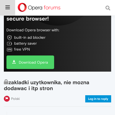
Do more on the web, with a fast and
secure browser!
Download Opera browser with:
built-in ad blocker
battery saver
free VPN
Download Opera
zakladki uzytkownika, nie mozna
dodawac i itp stron
Polski
Log in to reply