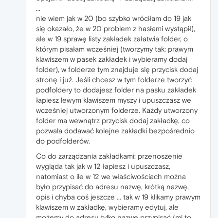
...
nie wiem jak w 20 (bo szybko wróciłam do 19 jak
się okazało, że w 20 problem z hasłami wystąpił),
ale w 19 sprawę listy zakładek załatwia folder, o
którym pisałam wcześniej (tworzymy tak: prawym
klawiszem w pasek zakładek i wybieramy dodaj
folder), w folderze tym znajduje się przycisk dodaj
stronę i już. Jeśli chcesz w tym folderze tworzyć
podfoldery to dodajesz folder na pasku zakładek
łapiesz lewym klawiszem myszy i upuszczasz we
wcześniej utworzonym folderze. Każdy utworzony
folder ma wewnątrz przycisk dodaj zakładkę, co
pozwala dodawać kolejne zakładki bezpośrednio
do podfolderów.
Co do zarządzania zakładkami: przenoszenie
wygląda tak jak w 12 łapiesz i upuszczasz,
natomiast o ile w 12 we właściwościach można
było przypisać do adresu nazwę, krótką nazwę,
opis i chyba coś jeszcze ... tak w 19 klikamy prawym
klawiszem w zakładkę, wybieramy edytuj, ale
możemy do adresu tylko nazwę przypisać (mi to