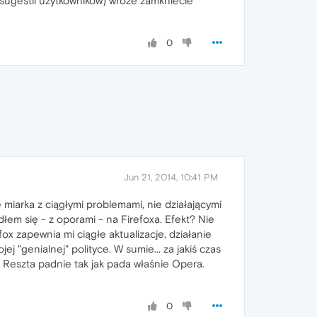
 sugestii uzytkownikow) wroze zamkniecie
0
Jun 21, 2014, 10:41 PM
miarka z ciągłymi problemami, nie działającymi
łem się - z oporami - na Firefoxa. Efekt? Nie
x zapewnia mi ciągłe aktualizacje, działanie
j "genialnej" polityce. W sumie... za jakiś czas
e. Reszta padnie tak jak pada właśnie Opera.
0