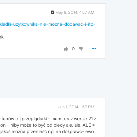
May 9, 2014, 4:57 AM
akladki-uzytkownika-nie-mozna-dodawac-i-itp-
ek.
0
Jun 1, 2014, 1:57 PM
w-fanów tej przeglądarki - mam teraz wersje 21 z
n - niby może to być od biedy ale, ale, ALE =
k jakoś można przenieść np. na dół,prawo-lewo