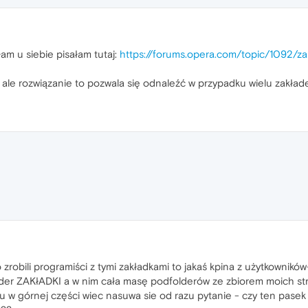
am u siebie pisałam tutaj:
https://forums.opera.com/topic/1092/z
6, ale rozwiązanie to pozwala się odnaleźć w przypadku wielu zakład
 zrobili programiści z tymi zakładkami to jakaś kpina z użytkownikó
der ZAKłADKI a w nim cała masę podfolderów ze zbiorem moich stro
u w górnej części wiec nasuwa sie od razu pytanie - czy ten pase