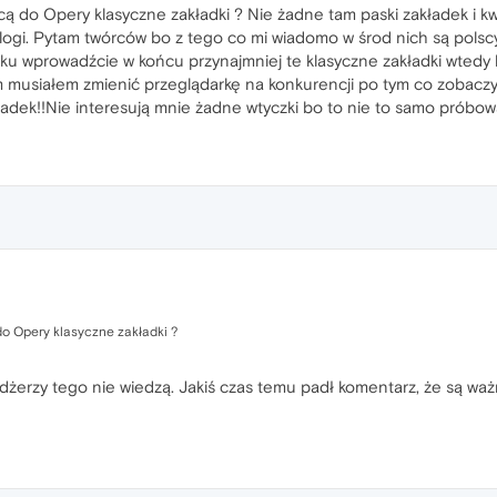
cą do Opery klasyczne zakładki ? Nie żadne tam paski zakładek i kw
alogi. Pytam twórców bo z tego co mi wiadomo w środ nich są polsc
 wprowadźcie w końcu przynajmniej te klasyczne zakładki wtedy l
m musiałem zmienić przeglądarkę na konkurencji po tym co zobaczy
kładek!!Nie interesują mnie żadne wtyczki bo to nie to samo próbo
do Opery klasyczne zakładki ?
żerzy tego nie wiedzą. Jakiś czas temu padł komentarz, że są waż