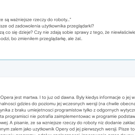
e są ważniejsze rzeczy do roboty..."
ejsze od zadowolenia użytkownika przeglądarki?
ą co się dzieje? Czy nie zdają sobie sprawy z tego, że niewłaściwie
dzi, bo zmieniłem przeglądarkę, ale żal..
o Opera jest martwa. I to juz od dawna. Byly kiedys informacje o je
jonalnosci gdzies do poziomu jej wczesnych wersji (na chwile obecn
wynika z braku umiejetnosci programistow tylko z odgornych wytycz
 lata programisci nie potrafia zaimplementowac w programie pods
owej. A pisanie, ze sa wzniejsze rzeczy do roboty niz dodanie zakla
omnym zalem jako uzytkownik Opery od jej pierwszych wersji. Pisze t