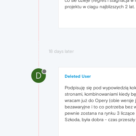
co sie dzieje (regres i stagnacja
projektu w ciagu najblizszych 2 lat.
18 days later
D
Deleted User
Podpisuję się pod wypowiedzią kole
stronami, kombinowaniami kiedy będ
wracam już do Opery (obie wersje j
bezawaryjne i to co potrzeba bez wal
pewnie zostana na rynku 3 liczące s
Szkoda, była dobra - czas przeszły