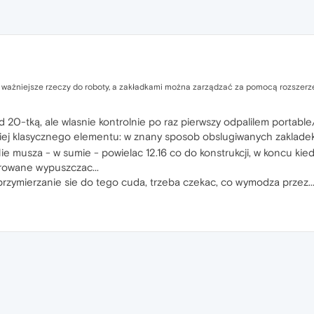
ą ważniejsze rzeczy do roboty, a zakładkami można zarządzać za pomocą rozszerz
20-tką, ale wlasnie kontrolnie po raz pierwszy odpalilem portable/us
dziej klasycznego elementu: w znany sposob obslugiwanych zaklad
 Nie musza - w sumie - powielac 12.16 co do konstrukcji, w koncu kie
rowane wypuszczac...
rzymierzanie sie do tego cuda, trzeba czekac, co wymodza przez...