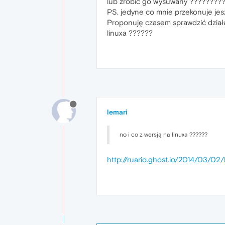
lub zrobić go wysuwany ????????
PS. jedyne co mnie przekonuje jes
Proponuję czasem sprawdzić działa
linuxa ??????
lemari
no i co z wersją na linuxa ??????
http://ruario.ghost.io/2014/03/0