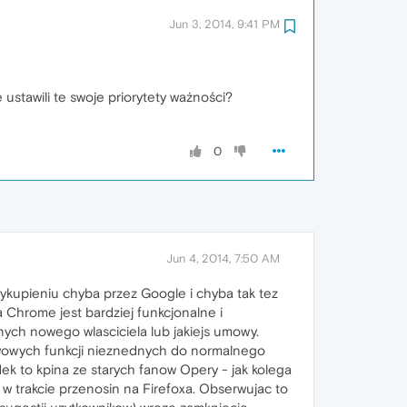
Jun 3, 2014, 9:41 PM
 ustawili te swoje priorytety ważności?
0
Jun 4, 2014, 7:50 AM
j wykupieniu chyba przez Google i chyba tak tez
a Chrome jest bardziej funkcjonalne i
nych nowego wlasciciela lub jakiejs umowy.
tawowych funkcji nieznednych do normalnego
dek to kpina ze starych fanow Opery - jak kolega
o w trakcie przenosin na Firefoxa. Obserwujac to