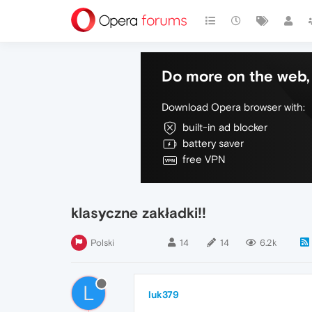
Do more on the web, 
Download Opera browser with:
built-in ad blocker
battery saver
free VPN
klasyczne zakładki!!
Polski
14
14
6.2k
L
luk379