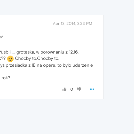
Apr 13, 2014, 3:23 PM
eń.
b i .... groteska, w porownaniu z 12.16.
ek??
Chocby to.Chocby to.
dys przesiadka z IE na opere, to bylo uderzenie
 rok?
0