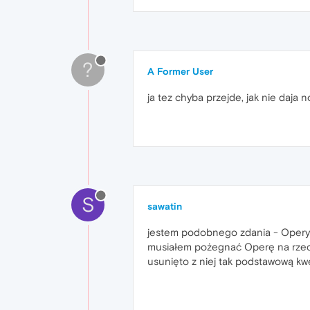
?
A Former User
ja tez chyba przejde, jak nie daja
S
sawatin
jestem podobnego zdania - Opery uży
musiałem pożegnać Operę na rzecz FF
usunięto z niej tak podstawową kwe