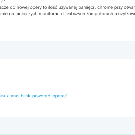
???
zcze do nowej opery to ilość używanej pamięci , chrome przy otwar
nie na mniejszych monitorach i słabszych komputerach a użytkown
2/linux-and-blink-powered-opera/