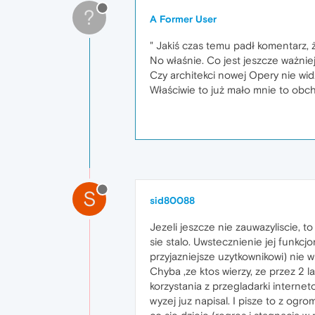
?
A Former User
" Jakiś czas temu padł komentarz, ż
No właśnie. Co jest jeszcze ważni
Czy architekci nowej Opery nie widz
Właściwie to już mało mnie to obcho
S
sid80088
Jezeli jeszcze nie zauwazyliscie, t
sie stalo. Uwstecznienie jej funkc
przyjazniejsze uzytkownikowi) nie 
Chyba ,ze ktos wierzy, ze przez 2
korzystania z przegladarki internet
wyzej juz napisal. I pisze to z ogr