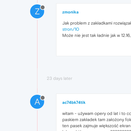
Z
zmonika
Jak problem z zakładkami rozwiązał
stron/10
Może nie jest tak ładnie jak w 12.1
23 days later
A
ac74bk74tik
witam - używam opery od lat i to co
paskiem zakładek tam założony fol
ten pasek zajmuje większość ekran