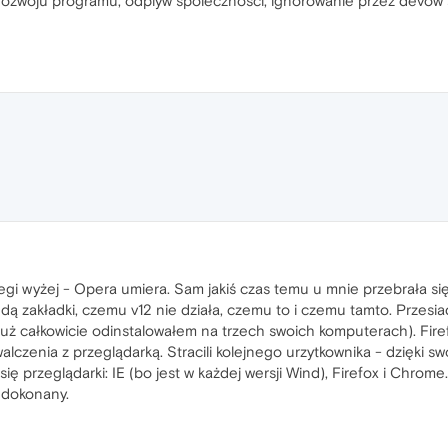
 w rozwoju programu, odplyw spolecznosci, ignorowanie przez devow
gi wyżej - Opera umiera. Sam jakiś czas temu u mnie przebrała się 
ą zakładki, czemu v12 nie działa, czemu to i czemu tamto. Przesiad
uż całkowicie odinstalowałem na trzech swoich komputerach). Firefo
czenia z przeglądarką. Stracili kolejnego urzytkownika - dzięki swoje
ię przeglądarki: IE (bo jest w każdej wersji Wind), Firefox i Chrom
 dokonany.