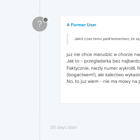
?
A Former User
Jakiś czas temu padł komentarz, że s
juz nie chce marudzic w chorze nad 
Jak to - przegladarka bez najbar
Faktycznie, niezly numer wykrolili.
(bogactwem!), ale kalectwo wykast
No, to juz wiem - nie ma mowy na p
26 days later