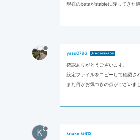
現在のbetaがstableに降って
yasu0796
MODERATOR
確認ありがとうございます。
設定ファイルをコピーして確認さ
また何かお気づきの点がございま
K
knokmki612