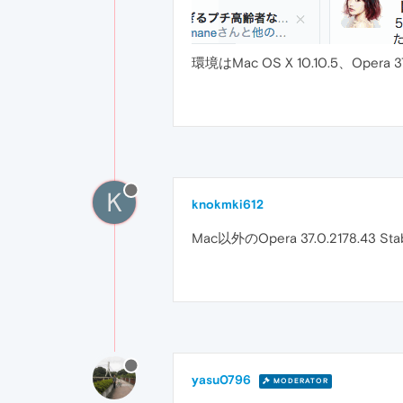
環境はMac OS X 10.10.5、Opera 3
K
knokmki612
Mac以外のOpera 37.0.2178.
yasu0796
MODERATOR