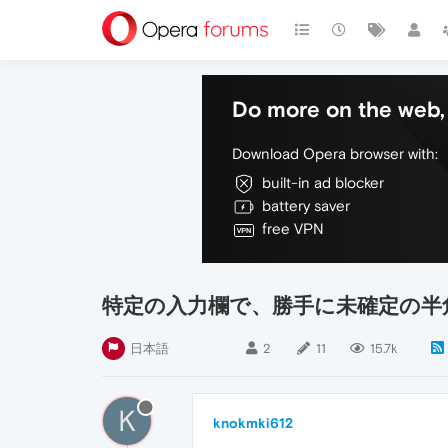
Do more on the web, 
Download Opera browser with:
built-in ad blocker
battery saver
free VPN
特定の入力欄で、勝手に未確定の半
日本語
2
11
15.7k
K
knokmki612