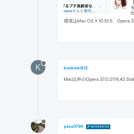
環境はMac OS X 10.10.5、Opera 3
K
knokmki612
Mac以外のOpera 37.0.2178.
yasu0796
MODERATOR