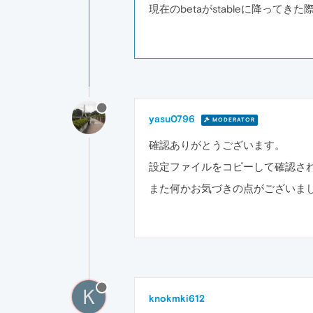
現在のbetaがstableに降って
yasu0796
MODERATOR
確認ありがとうございます。
設定ファイルをコピーして確認さ
また何かお気づきの点がございま
K
knokmki612