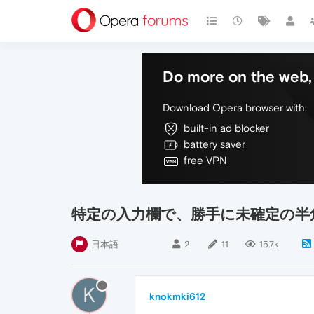
Do more on the web, 
Download Opera browser with:
built-in ad blocker
battery saver
free VPN
特定の入力欄で、勝手に未確定の半
日本語
2
11
15.7k
K
knokmki612