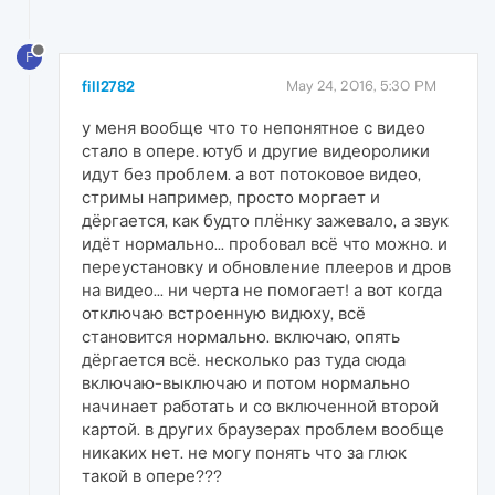
F
fill2782
May 24, 2016, 5:30 PM
у меня вообще что то непонятное с видео
стало в опере. ютуб и другие видеоролики
идут без проблем. а вот потоковое видео,
стримы например, просто моргает и
дёргается, как будто плёнку зажевало, а звук
идёт нормально... пробовал всё что можно. и
переустановку и обновление плееров и дров
на видео... ни черта не помогает! а вот когда
отключаю встроенную видюху, всё
становится нормально. включаю, опять
дёргается всё. несколько раз туда сюда
включаю-выключаю и потом нормально
начинает работать и со включенной второй
картой. в других браузерах проблем вообще
никаких нет. не могу понять что за глюк
такой в опере???