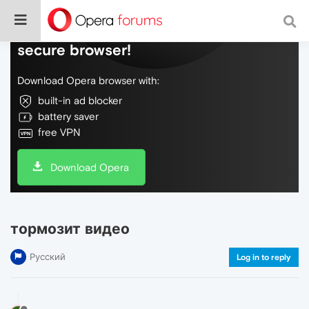
Do more on the web, with a fast and
secure browser!
Download Opera browser with:
built-in ad blocker
battery saver
free VPN
Download Opera
тормозит видео
Русский
Log in to reply