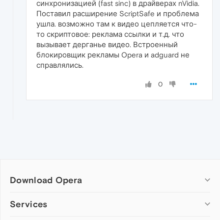
синхронизацией (fast sinc) в драйверах nVidia.
Поставил расширение ScriptSafe и проблема
ушла. возможно там к видео цепляется что-
то скриптовое: реклама ссылки и т.д. что
вызывает дерганье видео. Встроенный
блокировщик рекламы Opera и adguard не
справлялись.
0
Download Opera
Computer browsers
Services
Opera for Windows