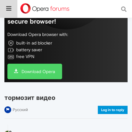
Do more on the web, with a fast and
secure browser!
Download Opera browser with:
built-in ad blocker
battery saver
free VPN
Download Opera
тормозит видео
Русский
Log in to reply