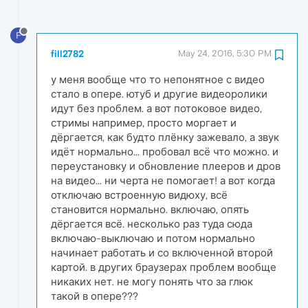
F
fill2782
May 24, 2016, 5:30 PM
у меня вообще что то непонятное с видео
стало в опере. ютуб и другие видеоролики
идут без проблем. а вот потоковое видео,
стримы например, просто моргает и
дёргается, как будто плёнку зажевало, а звук
идёт нормально... пробовал всё что можно. и
переустановку и обновление плееров и дров
на видео... ни черта не помогает! а вот когда
отключаю встроенную видюху, всё
становится нормально. включаю, опять
дёргается всё. несколько раз туда сюда
включаю-выключаю и потом нормально
начинает работать и со включенной второй
картой. в других браузерах проблем вообще
никаких нет. не могу понять что за глюк
такой в опере???