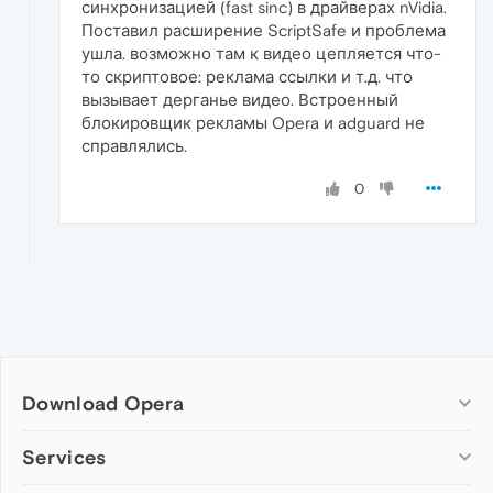
синхронизацией (fast sinc) в драйверах nVidia.
Поставил расширение ScriptSafe и проблема
ушла. возможно там к видео цепляется что-
то скриптовое: реклама ссылки и т.д. что
вызывает дерганье видео. Встроенный
блокировщик рекламы Opera и adguard не
справлялись.
0
Download Opera
Computer browsers
Services
Opera for Windows