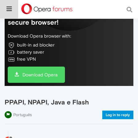
Do more on the web, with a fast and
secure browser!
Download Opera browser with:
built-in ad blocker
battery saver
free VPN
Download Opera
PPAPI, NPAPI, Java e Flash
Português
Log in to reply