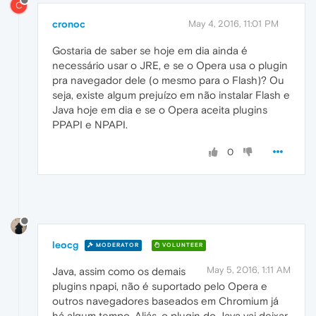
C
cronoc
May 4, 2016, 11:01 PM
Gostaria de saber se hoje em dia ainda é
necessário usar o JRE, e se o Opera usa o plugin
pra navegador dele (o mesmo para o Flash)? Ou
seja, existe algum prejuízo em não instalar Flash e
Java hoje em dia e se o Opera aceita plugins
PPAPI e NPAPI.
0
leocg
MODERATOR
VOLUNTEER
May 5, 2016, 1:11 AM
Java, assim como os demais
plugins npapi, não é suportado pelo Opera e
outros navegadores baseados em Chromium já
há algum tempo. Aliás, o plugin do Java vai deixar