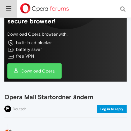
Do more on the web, with a fast and
secure browser!
Download Opera browser with:
built-in ad blocker
battery saver
free VPN
Download Opera
Opera Mail Startordner ändern
Deutsch
Log in to reply