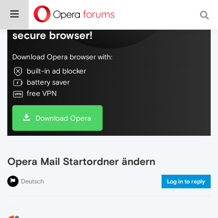
Do more on the web, with a fast and
secure browser!
Download Opera browser with:
built-in ad blocker
battery saver
free VPN
Download Opera
Opera Mail Startordner ändern
Deutsch
Log in to reply