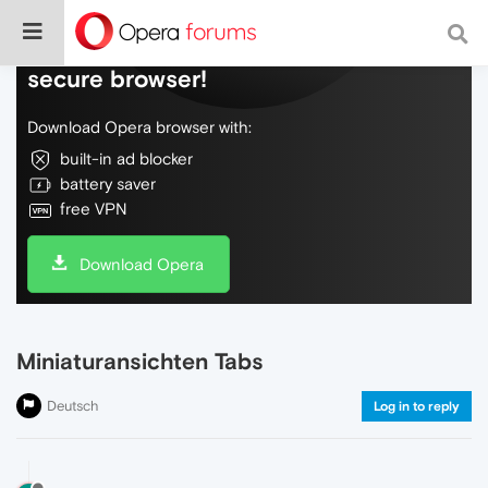
Do more on the web, with a fast and
secure browser!
Download Opera browser with:
built-in ad blocker
battery saver
free VPN
Download Opera
Miniaturansichten Tabs
Deutsch
Log in to reply