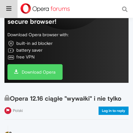
Do more on the web, with a fast and
secure browser!
Download Opera browser with:
built-in ad blocker
battery saver
free VPN
Download Opera
Opera 12.16 ciągłe "wywałki" i nie tylko
Polski
Log in to reply