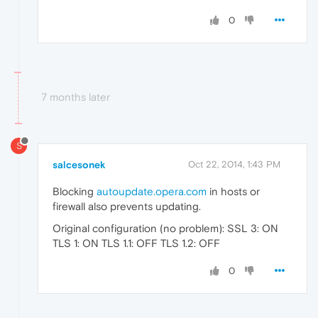
0
7 months later
S
salcesonek
Oct 22, 2014, 1:43 PM
Blocking
autoupdate.opera.com
in hosts or
firewall also prevents updating.
Original configuration (no problem): SSL 3: ON
TLS 1: ON TLS 1.1: OFF TLS 1.2: OFF
0