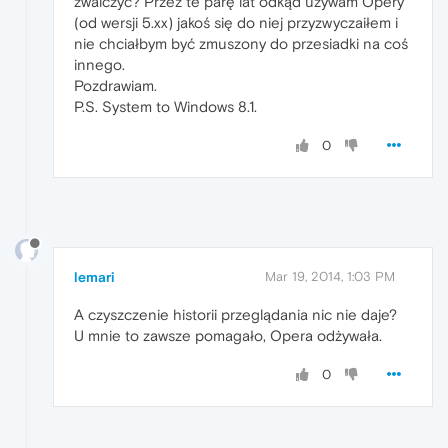
zwalczyć? Przez te parę lat odkąd używam Opery
(od wersji 5.xx) jakoś się do niej przyzwyczaiłem i
nie chciałbym być zmuszony do przesiadki na coś
innego.
Pozdrawiam.
P.S. System to Windows 8.1.
0
lemari
Mar 19, 2014, 1:03 PM
A czyszczenie historii przeglądania nic nie daje?
U mnie to zawsze pomagało, Opera odżywała.
0