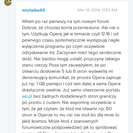
M
michalko65
Mar 19, 2014, 11:53 AM
Witam po raz pierwszy na tym nowym forum.
Dobrze, że chociaż konta przeniesione. Ale nie o
tym. Użytkuję Operę jak w temacie czyli 12.16 i od
pewnego czasu systematycznie występują nagłe
wyłączenia programu po czym oczywiście
odzyskiwanie itd. Zaczynam mieć tego serdecznie
dość. Nie bardzo mogę ustalić przyczynę takiego
stanu rzeczy. Poza tym zauważyłem, że po
otwarciu dosłownie 5 lub 6 stron wyświetla mi
denerwujący komunikat, że proces Opera zajmuje
już np. 1 GB pamięci i coś tam dalej a sama Opera
drastycznie zwalnia. Już samo otworzenie portalu
wp.pl
bez żadnych dodatkowych stron graniczy
po prostu z cudem. Nie wspomnę oczywiście o
tym, że jak czytam, że ktoś ma otwarte np. 60
stron w Operze to mu nic nie muli bo dla mnie to
jakiś kosmos. Może ktoś z szanownych
forumowiczów podpowiedzieć jak to spróbować