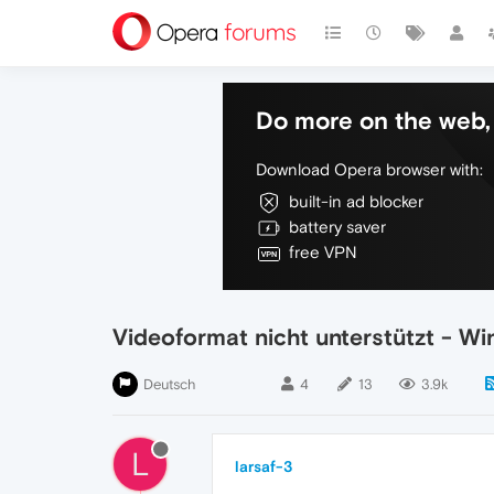
Do more on the web, 
Download Opera browser with:
built-in ad blocker
battery saver
free VPN
Videoformat nicht unterstützt - 
Deutsch
4
13
3.9k
L
larsaf-3