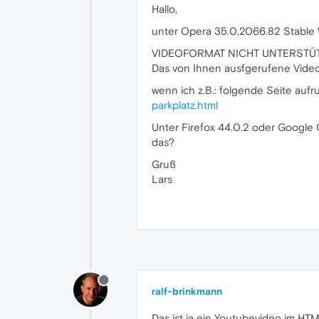
Hallo,
unter Opera 35.0.2066.82 Stable 
VIDEOFORMAT NICHT UNTERSTÜ
Das von Ihnen ausfgerufene Video 
wenn ich z.B.: folgende Seite aufr
parkplatz.html
Unter Firefox 44.0.2 oder Google 
das?
Gruß
Lars
ralf-brinkmann
Das ist ja ein Youtubevideo im H