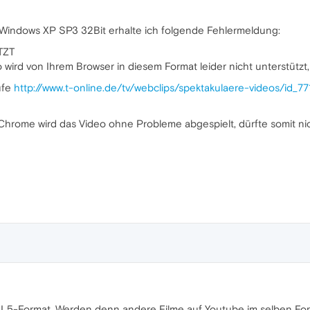
Windows XP SP3 32Bit erhalte ich folgende Fehlermeldung:
TZT
wird von Ihrem Browser in diesem Format leider nicht unterstützt,
ufe
http://www.t-online.de/tv/webclips/spektakulaere-videos/id_7
Chrome wird das Video ohne Probleme abgespielt, dürfte somit nic
TML5-Format. Werden denn andere Filme auf Youtube im selben Fo