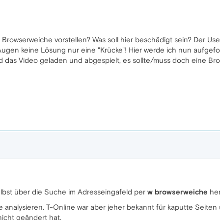
r Browserweiche vorstellen? Was soll hier beschädigt sein? Der Us
n Augen keine Lösung nur eine "Krücke"! Hier werde ich nun aufgef
rd das Video geladen und abgespielt, es sollte/muss doch eine B
lbst über die Suche im Adresseingafeld per
w browserweiche
her
ite analysieren. T-Online war aber jeher bekannt für kaputte Seit
icht geändert hat.