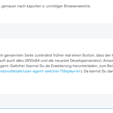
, genauer nach kaputter o. unnötiger Browserweiche.
mir genannten Seite zumindest früher mal einen Button, dass der
läuft auch alles (W10x64 und die neueste Developerversion). Ans
gent-Switcher (kannst Du als Erweiterung herunterladen, zum Beis
sions/details/user-agent-switcher/?display=en
). Da kannst Du d