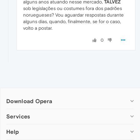
alguns anos atuando nesse mercado,
TALVEZ
sob legislações ou costumes fora dos padrões
noruegueses? Vou aguardar respostas durante
alguns dias, quando, finalmente, se for o caso,
volto a postar.
0
Download Opera
Computer browsers
Services
Opera for Windows
Help
Add-ons
Opera for Mac
Opera account