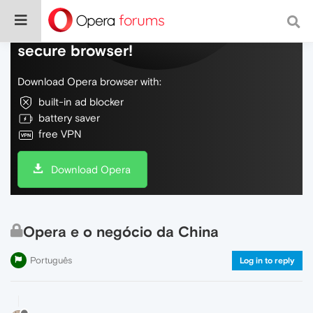
Do more on the web, with a fast and
secure browser!
Download Opera browser with:
built-in ad blocker
battery saver
free VPN
Download Opera
Opera e o negócio da China
Português
Log in to reply