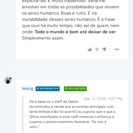
explicitá-las. É muito trabalhoso. Seria me
envolver em todas as possibilidades que movem
os seres humanos. Boas e ruins. E na
mutabilidade desses seres humanos. É a frase
que ouvi há muito tempo, não sei de quem, nem
onde:
Todo o mundo é bom até deixar de ser
.
Simplesmente assim.
0
leocg
MODERATOR
VOLUNTEER
Mar 11, 2016, 11:27 PM
Se a base ou o staff da Opera
recomendou a venda aos acionistas principais com
tanta ênfase (não foi assim?), eu suporia que o que a
Qihoo manifestou a esse staff mereceu confiança e
inspirou o pronunciamento favorável. "Se non è
vero..."