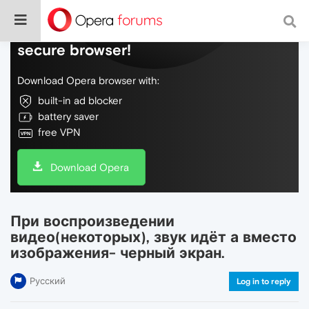
Do more on the web, with a fast and
secure browser!
Download Opera browser with:
built-in ad blocker
battery saver
free VPN
Download Opera
При воспроизведении
видео(некоторых), звук идёт а вместо
изображения- черный экран.
Русский
Log in to reply