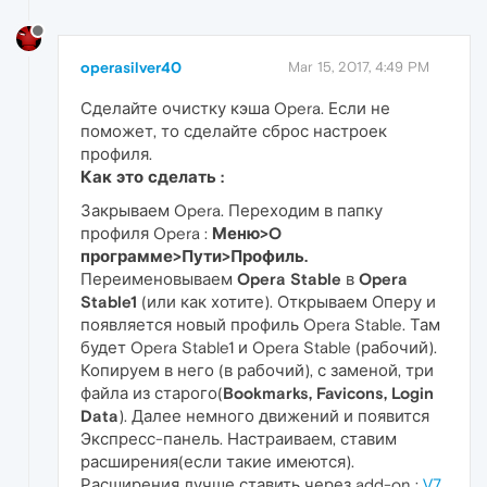
operasilver40
Mar 15, 2017, 4:49 PM
Сделайте очистку кэша Opera. Если не
поможет, то сделайте сброс настроек
профиля.
Как это сделать :
Закрываем Opera. Переходим в папку
профиля Opera :
Меню>O
программе>Пути>Профиль.
Переименовываем
Opera Stable
в
Opera
Stable1
(или как хотите). Открываем Оперу и
появляется новый профиль Opera Stable. Там
будет Opera Stable1 и Opera Stable (рабочий).
Копируем в него (в рабочий), с заменой, три
файла из старого(
Bookmarks, Favicons, Login
Data
). Далее немного движений и появится
Экспресс-панель. Настраиваем, ставим
расширения(если такие имеются).
Расширения лучше ставить через add-on :
V7