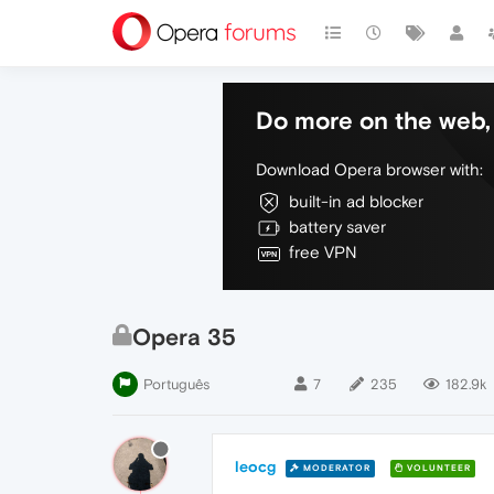
Do more on the web, 
Download Opera browser with:
built-in ad blocker
battery saver
free VPN
Opera 35
Português
7
235
182.9k
leocg
MODERATOR
VOLUNTEER