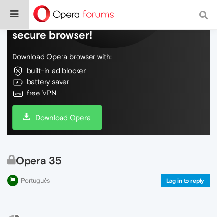
Do more on the web, with a fast and
secure browser!
Download Opera browser with:
built-in ad blocker
battery saver
free VPN
Download Opera
Opera 35
Português
Log in to reply