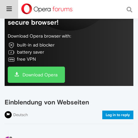
Do more on the web, with a fast and
secure browser!
Download Opera browser with:
built-in ad blocker
battery saver
free VPN
Download Opera
Einblendung von Webseiten
Deutsch
Log in to reply