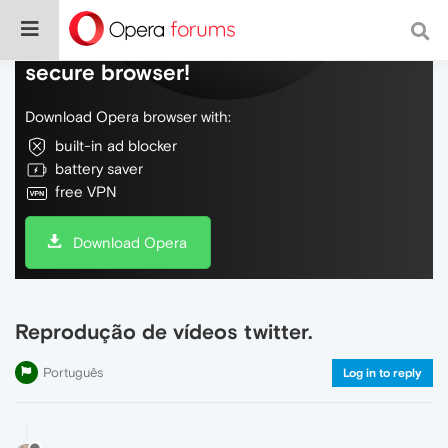
Do more on the web, with a fast and
secure browser!
Download Opera browser with:
built-in ad blocker
battery saver
free VPN
Download Opera
Reprodução de vídeos twitter.
Português
Log in to reply