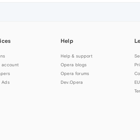
ices
Help
L
ns
Help & support
Se
 account
Opera blogs
Pr
apers
Opera forums
Co
 Ads
Dev.Opera
EU
Te