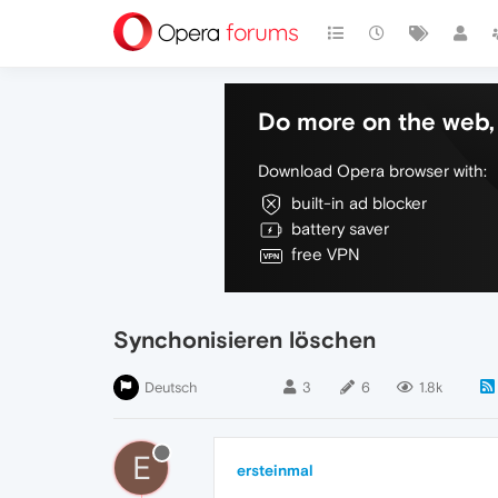
Do more on the web, 
Download Opera browser with:
built-in ad blocker
battery saver
free VPN
Synchonisieren löschen
Deutsch
3
6
1.8k
E
ersteinmal