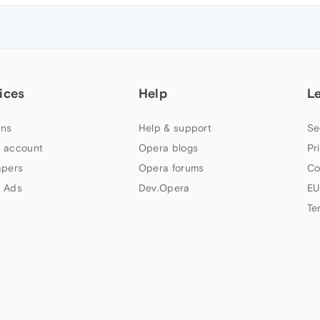
ices
Help
L
ns
Help & support
Se
 account
Opera blogs
Pr
apers
Opera forums
Co
 Ads
Dev.Opera
EU
Te