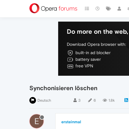
Do more on the web, 
Download Opera browser with:
built-in ad blocker
battery saver
free VPN
Synchonisieren löschen
Deutsch
3
6
1.8k
E
ersteinmal