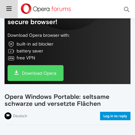
Do more on the web, with a fast and
secure browser!
Download Opera browser with:
built-in ad blocker
battery saver
free VPN
Download Opera
Opera Windows Portable: seltsame
schwarze und versetzte Flächen
Deutsch
Log in to reply