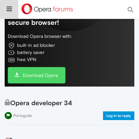
Do more on the web, with a fast and
secure browser!
Download Opera browser with:
built-in ad blocker
battery saver
free VPN
Download Opera
Opera developer 34
Português
Log in to reply