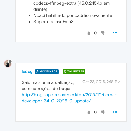
codecs-ffmpeg-extra (45.0.2454.x em
diante)
Npapi habilitado por padrão novamente
Suporte a mse+mp3
0
leocg
MODERATOR
VOLUNTEER
Oct 23, 2015, 2:18 PM
Saiu mais uma atualização,
com correções de bugs:
http://blogs.opera.com/desktop/2015/10/opera-
developer-34-0-2026-0-update/
0