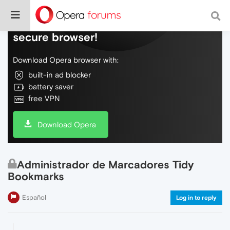
Do more on the web, with a fast and
secure browser!
Download Opera browser with:
built-in ad blocker
battery saver
free VPN
Download Opera
Administrador de Marcadores Tidy
Bookmarks
Español
Log in to reply