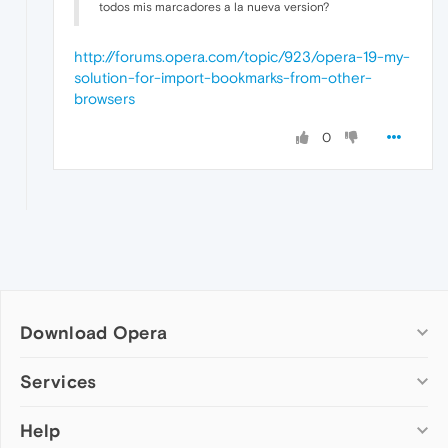
todos mis marcadores a la nueva version?
http://forums.opera.com/topic/923/opera-19-my-
solution-for-import-bookmarks-from-other-
browsers
0
Download Opera
Computer browsers
Services
Opera for Windows
Help
Add-ons
Opera for Mac